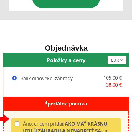
Objednávka
Položky a ceny
105,00 €
Balík dlhovekej záhrady
38,00 €
Špeciálna ponuka
Áno, chcem pridať
AKO MAŤ KRÁSNU
JEDLÚ ZÁHRADU A NENADRIEŤ SA
za