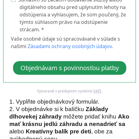
digitálneho obsahu pred uplynutím lehoty na
odstúpenia a vyhlasujem, že som poučený, že
týmto súhlasom právo na odstúpenie
strácam. *
Vaše osobné údaje sú spracovávané v súlade s
našimi
Zásadami ochrany osobných údajov
.
Objednávam s povinnosťou platby
Vytvorené v predajnom systéme
FAPI
.
1. Vyplňte objednávkový formulár.
2. V objednávke si k balíčku
Základy
dlhovekej záhrady
môžete pridať knihu
Ako
mať krásnu jedlú záhradu
a nenadrieť sa
alebo
Kreatívny balík pre deti
, obe za
zvýhodnenú cenu.