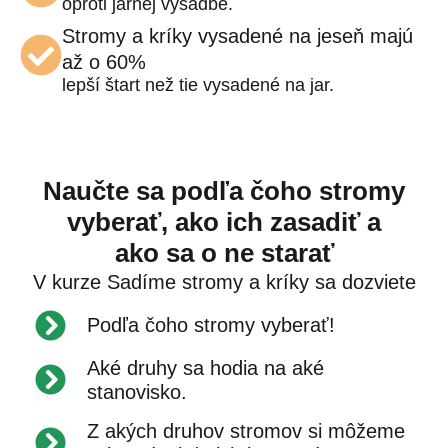
oproti jarnej výsadbe.
Stromy a kríky vysadené na jeseň majú
až o 60%
lepší štart než tie vysadené na jar.
Naučte sa podľa čoho stromy
vyberať, ako ich zasadiť a
ako sa o ne starať
V kurze Sadíme stromy a kríky sa dozviete
Podľa čoho stromy vyberať!
Aké druhy sa hodia na aké
stanovisko.
Z akých druhov stromov si môžeme