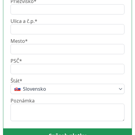
Priezvisko*
Ulica a č.p.*
Mesto*
PSČ*
Štát*
Slovensko
Poznámka