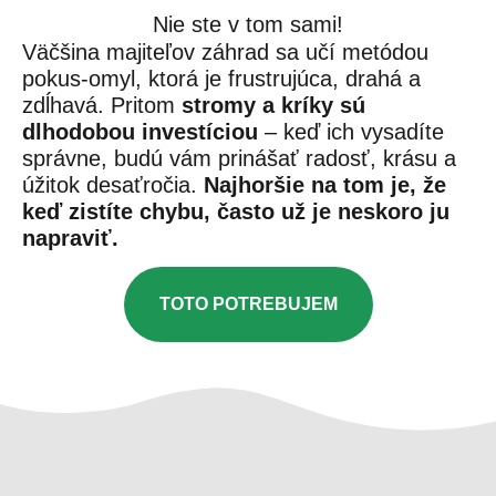
Nie ste v tom sami!
Väčšina majiteľov záhrad sa učí metódou
pokus-omyl, ktorá je frustrujúca, drahá a
zdĺhavá.
Pritom
stromy a kríky sú
dlhodobou investíciou
– keď ich vysadíte
správne, budú vám prinášať radosť, krásu a
úžitok desaťročia.
Najhoršie na tom je, že
keď zistíte chybu, často už je neskoro ju
napraviť.
TOTO POTREBUJEM