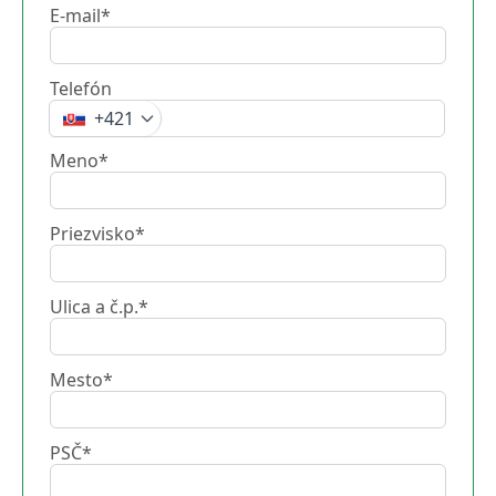
E-mail*
Telefón
+421
Meno*
Priezvisko*
Ulica a č.p.*
Mesto*
PSČ*