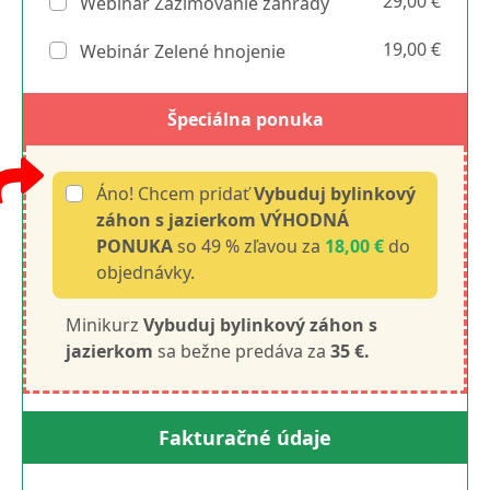
29,00 €
Webinár Zazimovanie záhrady
19,00 €
Webinár Zelené hnojenie
Špeciálna ponuka
Áno! Chcem pridať
Vybuduj bylinkový
záhon s jazierkom VÝHODNÁ
PONUKA
so 49 % zľavou za
18,00 €
do
objednávky.
Minikurz
Vybuduj bylinkový záhon s
jazierkom
sa bežne predáva za
35 €.
Fakturačné údaje