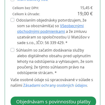
15,45 €
Celkom bez DPH:
19,00 €
Celkom k úhrade:
Odoslaním objednávky potvrdzujem, že
som sa oboznámil(a) so
Všeobecnými
obchodnými podmienkami
a že zmluvu
uzatváram so spoločnosťou U Matúšov v
sade s.r.o., IČO: 56 339 429. *
Súhlasím so začatím dodávania služby
alebo digitálneho obsahu pred uplynutím
lehoty na odstúpenia a vyhlasujem, že som
poučený, že týmto súhlasom právo na
odstúpenie strácam. *
Vaše osobné údaje sú spracovávané v súlade s
našimi
Zásadami ochrany osobných údajov
.
Objednávam s povinnosťou platby