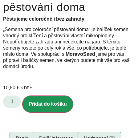
pěstování doma
Pěstujeme celoročně i bez zahrady
„Semena pro celoroční pěstování doma“ je balíček semen
vhodný pro klíčení a pěstování vlastní mikroplodiny.
Nepotřebujete zahradu ani nečekejte na jaro. S těmito
semeny rostete po celý rok a vše, co potřebujete, je teplé
místo doma. Ve spolupráci s
MoravoSeed
jsme pro vás
připravili balíčky semen, ve kterých budete mít vše pro vaši
domácí úrodu.
10,80
€
s DPH
Přidat do košíku