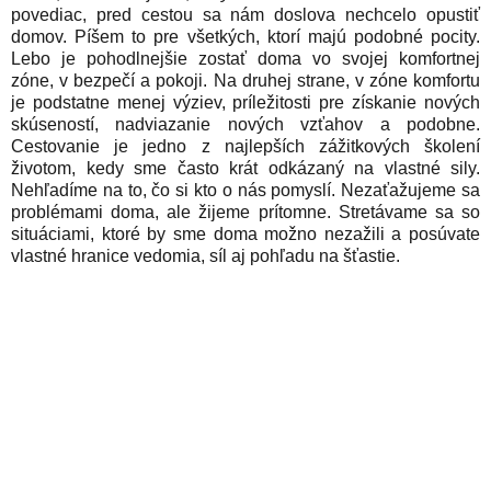
povediac, pred cestou sa nám doslova nechcelo opustiť
domov. Píšem to pre všetkých, ktorí majú podobné pocity.
Lebo je pohodlnejšie zostať doma vo svojej komfortnej
zóne, v bezpečí a pokoji. Na druhej strane, v zóne komfortu
je podstatne menej výziev, príležitosti pre získanie nových
skúseností, nadviazanie nových vzťahov a podobne.
Cestovanie je jedno z najlepších zážitkových školení
životom, kedy sme často krát odkázaný na vlastné sily.
Nehľadíme na to, čo si kto o nás pomyslí. Nezaťažujeme sa
problémami doma, ale žijeme prítomne. Stretávame sa so
situáciami, ktoré by sme doma možno nezažili a posúvate
vlastné hranice vedomia, síl aj pohľadu na šťastie.