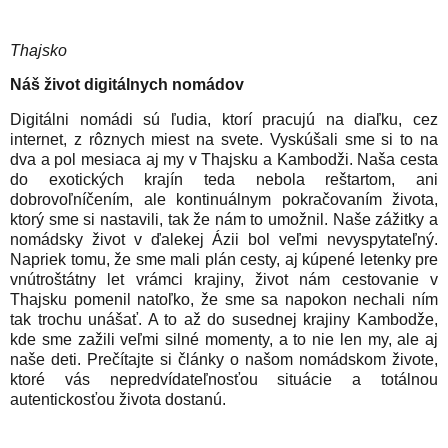
Thajsko
Náš život digitálnych nomádov
Digitálni nomádi sú ľudia, ktorí pracujú na diaľku, cez
internet, z rôznych miest na svete. Vyskúšali sme si to na
dva a pol mesiaca aj my v Thajsku a Kambodži. Naša cesta
do exotických krajín teda nebola reštartom, ani
dobrovoľníčením, ale kontinuálnym pokračovaním života,
ktorý sme si nastavili, tak že nám to umožnil. Naše zážitky a
nomádsky život v ďalekej Ázii bol veľmi nevyspytateľný.
Napriek tomu, že sme mali plán cesty, aj kúpené letenky pre
vnútroštátny let vrámci krajiny, život nám cestovanie v
Thajsku pomenil natoľko, že sme sa napokon nechali ním
tak trochu unášať. A to až do susednej krajiny Kambodže,
kde sme zažili veľmi silné momenty, a to nie len my, ale aj
naše deti. Prečítajte si články o našom nomádskom živote,
ktoré vás nepredvídateľnosťou situácie a totálnou
autentickosťou života dostanú.