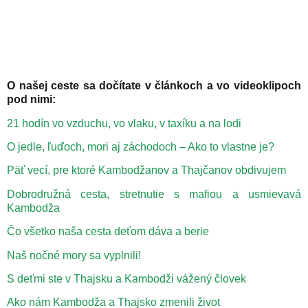
O našej ceste sa dočítate v článkoch a vo videoklipoch
pod nimi:
21 hodín vo vzduchu, vo vlaku, v taxíku a na lodi
O jedle, ľuďoch, mori aj záchodoch – Ako to vlastne je?
Päť vecí, pre ktoré Kambodžanov a Thajčanov obdivujem
Dobrodružná cesta, stretnutie s mafiou a usmievavá
Kambodža
Čo všetko naša cesta deťom dáva a berie
Naš nočné mory sa vyplnili!
S deťmi ste v Thajsku a Kambodži vážený človek
Ako nám Kambodža a Thajsko zmenili život