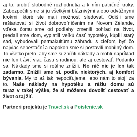
aj to, urobiť slobodné rozhodnutia a k ním patričné kroky.
Zabezpečili sme si ju všetkými bláznivými alebo odvážnymi
krokmi, ktoré ste mali možnosť sledovať. Odišli sme
reštartovať si život dobrovoľníčením na Novom Zélande,
vďaka čomu sme od podlahy zmenili pohľad na život,
predali sme dom, vyplatili veľkú časť hypotéky, kúpili starý
sad, vybudovali permakultúrnu záhradu s cieľom, byť čo
najviac sebestační a napokon sme si postavili mobilný dom.
To všetko preto, aby sme si znížili náklady a mohli napríklad
nie len tráviť viac času s rodinou, ale aj cestovať. Podarilo
sa. Náklady sme si reálne znížili.
No nič nie je len tak
zadarmo. Znížili sme si, podľa niektorých, aj komfort
bývania.
My to až tak nepociťujeme, lebo nám to stojí za
to.
Naše náklady na hypotéku a réžiu domu sú
teraz v takej výške, že si môžeme dovoliť cestovať a
život ozaj žiť.
Partneri projektu je
Travel.sk
a
Poistenie.sk