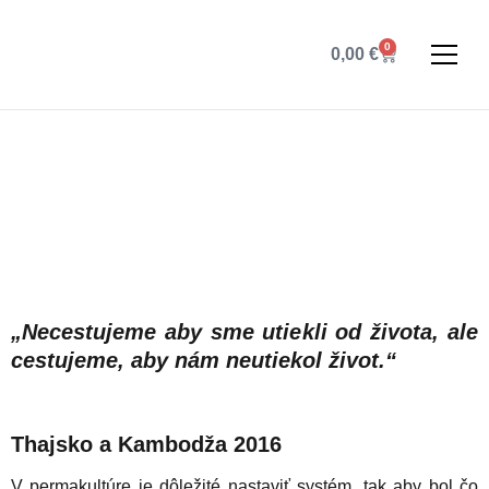
0
0,00
€
Thajsko a Kambodža
2016
„Necestujeme aby sme utiekli od života, ale
cestujeme, aby nám neutiekol život.“
Thajsko a Kambodža 2016
V permakultúre je dôležité nastaviť systém, tak aby bol čo