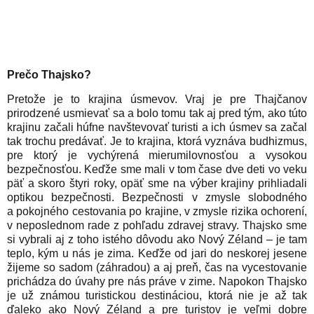
Prečo Thajsko?
Pretože je to krajina úsmevov. Vraj je pre Thajčanov
prirodzené usmievať sa a bolo tomu tak aj pred tým, ako túto
krajinu začali húfne navštevovať turisti a ich úsmev sa začal
tak trochu predávať. Je to krajina, ktorá vyznáva budhizmus,
pre ktorý je vychýrená mierumilovnosťou a vysokou
bezpečnosťou. Keďže sme mali v tom čase dve deti vo veku
päť a skoro štyri roky, opäť sme na výber krajiny prihliadali
optikou bezpečnosti. Bezpečnosti v zmysle slobodného
a pokojného cestovania po krajine, v zmysle rizika ochorení,
v neposlednom rade z pohľadu zdravej stravy. Thajsko sme
si vybrali aj z toho istého dôvodu ako Nový Zéland – je tam
teplo, kým u nás je zima. Keďže od jari do neskorej jesene
žijeme so sadom (záhradou) a aj preň, čas na vycestovanie
prichádza do úvahy pre nás práve v zime. Napokon Thajsko
je už známou turistickou destináciou, ktorá nie je až tak
ďaleko ako Nový Zéland a pre turistov je veľmi dobre