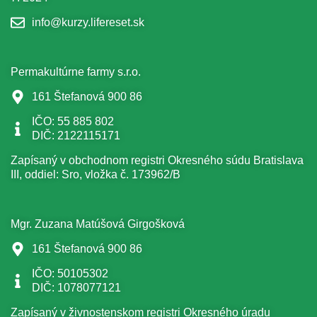
info@kurzy.lifereset.sk
Permakultúrne farmy s.r.o.
161 Štefanová 900 86
IČO: 55 885 802
DIČ: 2122115171
Zapísaný v obchodnom registri Okresného súdu Bratislava
III, oddiel: Sro, vložka č. 173962/B
Mgr. Zuzana Matúšová Girgošková
161 Štefanová 900 86
IČO: 50105302
DIČ: 1078077121
Zapísaný v živnostenskom registri Okresného úradu