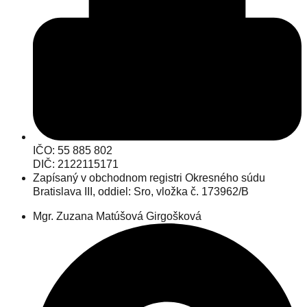
IČO: 55 885 802
DIČ: 2122115171
Zapísaný v obchodnom registri Okresného súdu
Bratislava III, oddiel: Sro, vložka č. 173962/B
Mgr. Zuzana Matúšová Girgošková