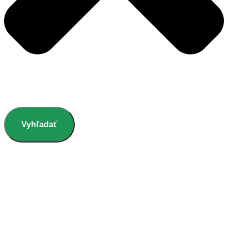
Vyhľadať
Lifereset
U Matúšov v sade
Z nášho života
Permakultúra