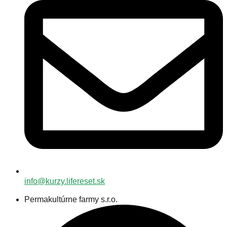
info@kurzy.lifereset.sk
Permakultúrne farmy s.r.o.