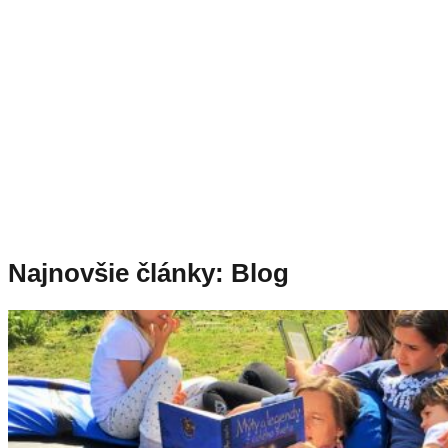
Ako mať prírodný raj, bio
úrodu a nádhernú záhradu
Zdravé bývanie
Praktické tipy k stavbe
a vytváraniu DOMOVA
Cestovanie
Ako cestujeme po svete aj s malými deťmi
Najnovšie články: Blog