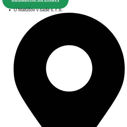
U Matúšov v sade s. r. o.