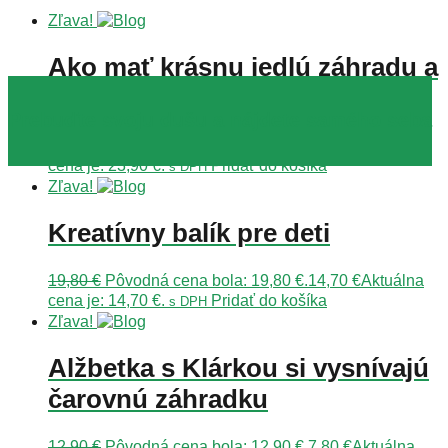
Zľava!
Ako mať krásnu jedlú záhradu a
nenadrieť sa
Prebuďte svoju dušu a nájdete samého seba
27,90
€
Pôvodná cena bola: 27,90 €.
23,90
€
Aktuálna
cena je: 23,90 €.
Pridať do košíka
s DPH
Zľava!
Kreatívny balík pre deti
19,80
€
Pôvodná cena bola: 19,80 €.
14,70
€
Aktuálna
cena je: 14,70 €.
Pridať do košíka
s DPH
Zľava!
Alžbetka s Klárkou si vysnívajú
čarovnú záhradku
12,90
€
Pôvodná cena bola: 12,90 €.
7,80
€
Aktuálna