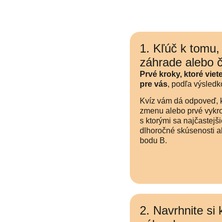
1. Kľúč k tomu,
záhrade alebo 
Prvé kroky, ktoré viet
pre vás
, podľa výsledk
Kvíz vám dá odpoveď, 
zmenu alebo prvé vykroč
s ktorými sa najčastejš
dlhoročné skúsenosti a
bodu B.
2. Navrhnite si 