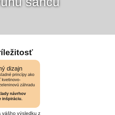
ruhú šancu
íležitosť
ý dizajn
kladné princípy ako
ť kvetinovo-
zeleninovú záhradu
klady návrhov
 inšpiráciu.
 vášho výsledku z