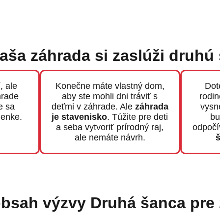
vaša záhrada si zaslúži druhú
, ale
Konečne máte vlastný dom,
Dot
hrade
aby ste mohli dni tráviť s
rodin
e sa
deťmi v záhrade. Ale
záhrada
vysn
lenke.
je stavenisko
. Túžite pre deti
bu
a seba vytvoriť prírodný raj,
odpočí
ale nemáte návrh.
obsah výzvy Druhá šanca pre