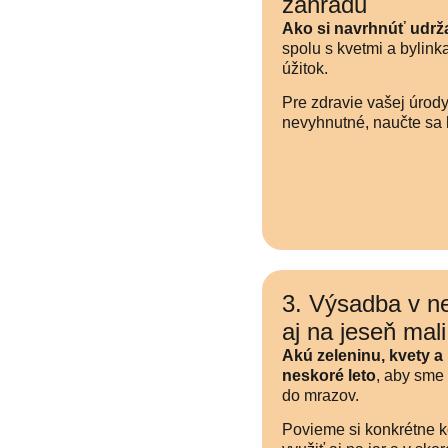
záhradu
Ako si navrhnúť udrž
spolu s kvetmi a bylinka
úžitok.
Pre zdravie vašej úrody
nevyhnutné, naučte sa k
3. Výsadba v n
aj na jeseň mal
Akú zeleninu, kvety a
neskoré leto
, aby sme 
do mrazov.
Povieme si konkrétne k