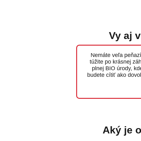
Vy aj 
Nemáte veľa peňazí
túžite po krásnej zá
plnej BIO úrody, kd
budete cítiť ako dovo
Aký je 