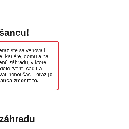
 šancu!
eraz ste sa venovali
e, kariére, domu a na
enú záhradu, v ktorej
dete tvoriť, sadiť a
vať nebol čas.
Teraz je
šanca zmeniť to.
 záhradu