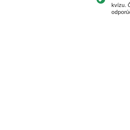
kvízu. 
odporú