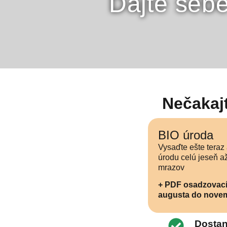
Dajte seb
Nečakajt
BIO úroda
Vysaďte ešte teraz 
úrodu celú jeseň a
mrazov
+ PDF osadzovací
augusta do nove
Dostan