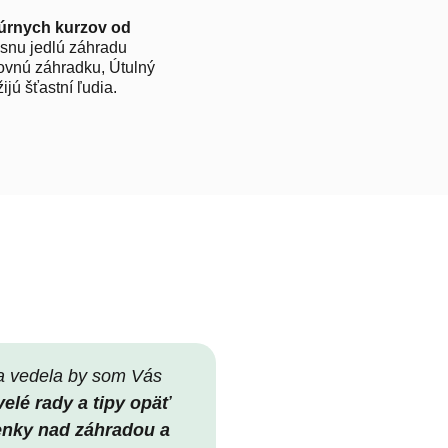
túrnych kurzov od
ásnu jedlú záhradu
rovnú záhradku, Útulný
jú šťastní ľudia.
a vedela by som Vás
elé rady a tipy opäť
enky nad záhradou a