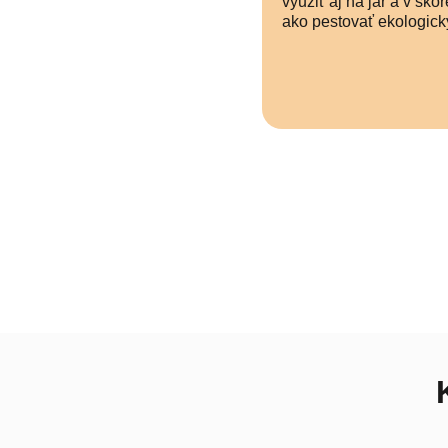
využiť aj na jar a v sko
ako pestovať ekologick