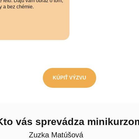
ré leto. Dajú vám obraz o tom,
y a bez chémie.
KÚPIŤ VÝZVU
Kto vás sprevádza minikurzo
Zuzka Matúšová