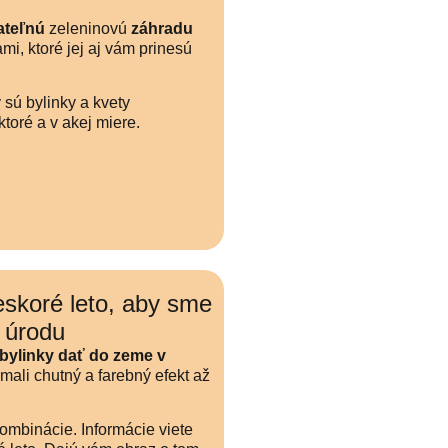
ateľnú
zeleninovú
záhradu
mi, ktoré jej aj vám prinesú
 sú bylinky a kvety
toré a v akej miere.
eskoré leto, aby sme
i úrodu
 bylinky dať do zeme
v
mali chutný a farebný efekt až
ombinácie. Informácie viete