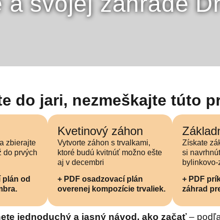
e a svojej záhrade D
e do jari, nezmeškajte túto pr
Kvetinový záhon
Základn
a zbierajte
Vytvorte záhon s trvalkami,
Získate zá
ž do prvých
ktoré budú kvitnúť možno ešte
si navrhnú
aj v decembri
bylinkovo-
 plán od
+ PDF osadzovací plán
+ PDF prí
mbra.
overenej kompozície trvaliek.
záhrad pre
ete jednoduchý a jasný návod, ako začať
– podľa