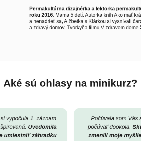
Permakultúrna dizajnérka a lektorka permakul
roku 2016
. Mama 5 detí. Autorka kníh Ako mať kr
a nenadrieť sa, Alžbetka s Klárkou si vysnívali ča
a zdravý domov. Tvorkyňa filmu V zdravom dome ži
Aké sú ohlasy na minikurz?
si vypočula 1. záznam
Počúvala som Vás 
nšpirovaná.
Uvedomila
počúvať dookola.
Skv
je umiestniť záhradku
zmenili moje myšli