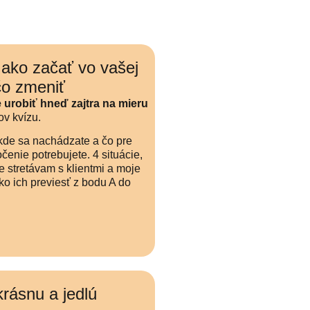
 ako začať vo vašej
čo zmeniť
e urobiť hneď zajtra na mieru
ov kvízu.
kde sa nachádzate a čo pre
enie potrebujete. 4 situácie,
ie stretávam s klientmi a moje
ko ich previesť z bodu A do
krásnu a jedlú