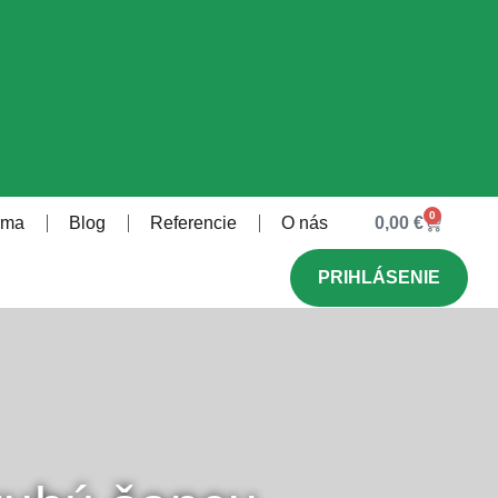
0
rma
Blog
Referencie
O nás
0,00
€
PRIHLÁSENIE