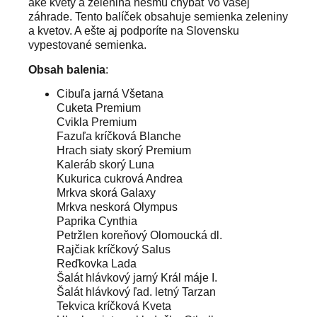
aké kvety a zelenina nesmú chýbať vo vašej
záhrade. Tento balíček obsahuje semienka zeleniny
a kvetov. A ešte aj podporíte na Slovensku
vypestované semienka.
Obsah balenia
:
Cibuľa jarná Všetana
Cuketa Premium
Cvikla Premium
Fazuľa kríčková Blanche
Hrach siaty skorý Premium
Kaleráb skorý Luna
Kukurica cukrová Andrea
Mrkva skorá Galaxy
Mrkva neskorá Olympus
Paprika Cynthia
Petržlen koreňový Olomoucká dl.
Rajčiak kríčkový Salus
Reďkovka Lada
Šalát hlávkový jarný Král máje I.
Šalát hlávkový ľad. letný Tarzan
Tekvica kríčková Kveta