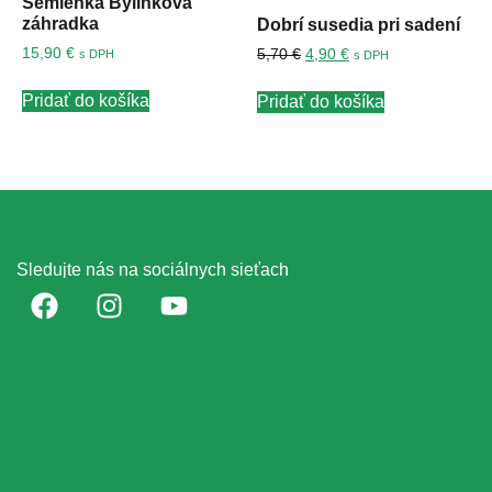
Semienka Bylinková
záhradka
Dobrí susedia pri sadení
15,90
€
5,70
€
4,90
€
s DPH
s DPH
Pridať do košíka
Pridať do košíka
Sledujte nás na sociálnych sieťach