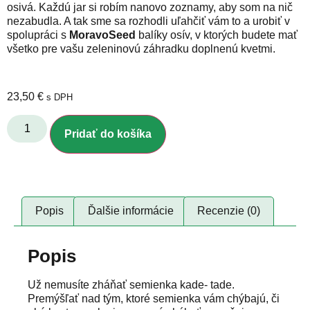
osivá. Každú jar si robím nanovo zoznamy, aby som na nič
nezabudla. A tak sme sa rozhodli uľahčiť vám to a urobiť v
spolupráci s
MoravoSeed
balíky osív, v ktorých budete mať
všetko pre vašu zeleninovú záhradku doplnenú kvetmi.
23,50
€
s DPH
Pridať do košíka
Popis
Ďalšie informácie
Recenzie (0)
Popis
Už nemusíte zháňať semienka kade- tade.
Premýšľať nad tým, ktoré semienka vám chýbajú, či