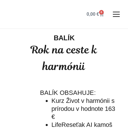
0
0,00
€
BALÍK
Rok na ceste k
harmónii
BALÍK OBSAHUJE:
Kurz Život v harmónii s
prírodou v hodnote 163
€
LifeReseťak AI kamoš