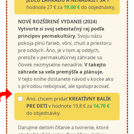
JEDLÚ ZÁHRADU A NENADRIEŤ SA
v
hodnote 27 € za
19,00 €
do objednávky.
NOVÉ ROZŠÍRENÉ VYDANIE (2024)
Vytvorte si svoj sebestačný raj podľa
princípov permakultúry.
Svoju oázu
pokoja plnú farieb, vôní, chutí a priestoru
pre oddych. Áno, je v tom aj oddych,
pretože v permakultúrnej záhrade sa
človek nezmyselne nenadrie.
V takejto
záhrade sa veľa premýšľa a plánuje.
V tejto knihe dostanete návod v kocke ako
s prírodou nebojovať, ale spolupracovať.
Áno, chcem pridať
KREATÍVNY BALÍK
PRE DETI
v hodnote 19,8 € za
14,70 €
do objednávky.
Darujme deťom čítanie a tvorenie, ktoré