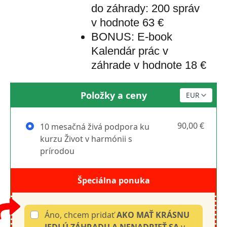
do záhrady: 200 správ
v hodnote 63 €
BONUS: E-book
Kalendár prác v
záhrade v hodnote 18 €
Položky a ceny
90,00 €
10 mesačná živá podpora ku
kurzu Život v harmónii s
prírodou
Špeciálna ponuka
Áno, chcem pridať
AKO MAŤ KRÁSNU