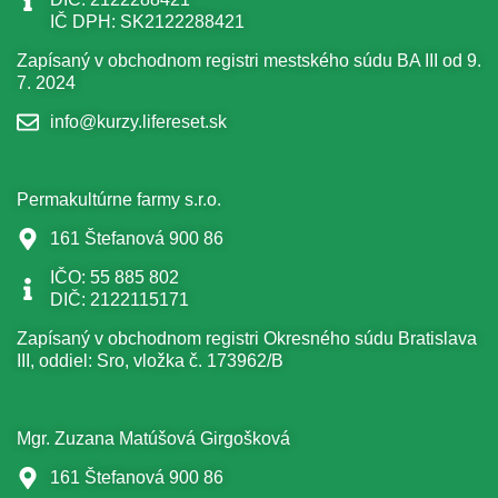
IČ DPH: SK2122288421
Zapísaný v obchodnom registri mestského súdu BA III od 9.
7. 2024
info@kurzy.lifereset.sk
Permakultúrne farmy s.r.o.
161 Štefanová 900 86
IČO: 55 885 802
DIČ: 2122115171
Zapísaný v obchodnom registri Okresného súdu Bratislava
III, oddiel: Sro, vložka č. 173962/B
Mgr. Zuzana Matúšová Girgošková
161 Štefanová 900 86