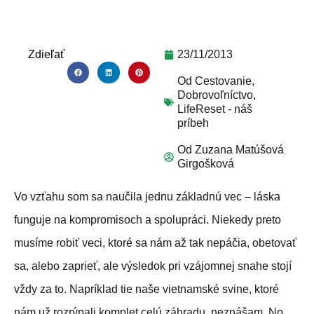
Zdieľať
23/11/2013
Od
Cestovanie
,
Dobrovoľníctvo
,
LifeReset - náš
príbeh
Od
Zuzana Matúšová
Girgošková
Vo vzťahu som sa naučila jednu základnú vec – láska
funguje na kompromisoch a spolupráci. Niekedy preto
musíme robiť veci, ktoré sa nám až tak nepáčia, obetovať
sa, alebo zaprieť, ale výsledok pri vzájomnej snahe stojí
vždy za to. Napríklad tie naše vietnamské svine, ktoré
nám už rozrýpali komplet celú záhradu, neznášam. No