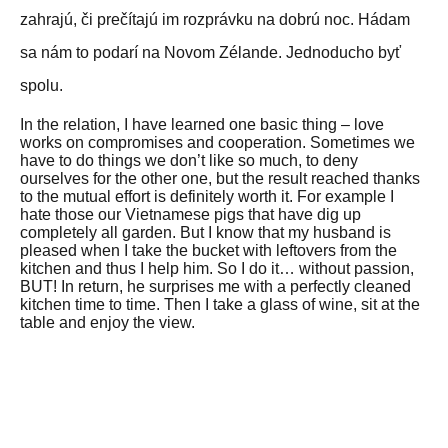
zahrajú, či prečítajú im rozprávku na dobrú noc. Hádam
sa nám to podarí na Novom Zélande. Jednoducho byť
spolu.
In the relation, I have learned one basic thing – love
works on compromises and cooperation.
Sometimes we
have to do things we don’t like so much, to deny
ourselves for the other one, but the result reached thanks
to the mutual effort is definitely worth it.
For example I
hate those our Vietnamese pigs that have dig up
completely all garden.
But I know that my husband is
pleased when I take the bucket with leftovers from the
kitchen and thus I help him.
So I do it… without passion,
BUT!
In return, he surprises me with a perfectly cleaned
kitchen time to time.
Then I take a glass of wine, sit at the
table and enjoy the view.