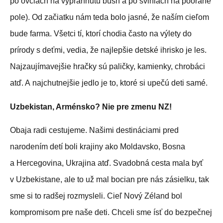
po ovciach na vyprahnutú bush a po sviniach na poorané
pole). Od začiatku nám teda bolo jasné, že naším cieľom
bude farma. Všetci tí, ktorí chodia často na výlety do
prírody s deťmi, vedia, že najlepšie detské ihrisko je les.
Najzaujímavejšie hračky sú paličky, kamienky, chrobáci
atď. A najchutnejšie jedlo je to, ktoré si upečú deti samé.
Uzbekistan, Arménsko? Nie pre zmenu NZ!
Obaja radi cestujeme. Našimi destináciami pred
narodením detí boli krajiny ako Moldavsko, Bosna
a Hercegovina, Ukrajina atď. Svadobná cesta mala byť
v Uzbekistane, ale to už mal bocian pre nás zásielku, tak
sme si to radšej rozmysleli. Cieľ Nový Zéland bol
kompromisom pre naše deti. Chceli sme ísť do bezpečnej