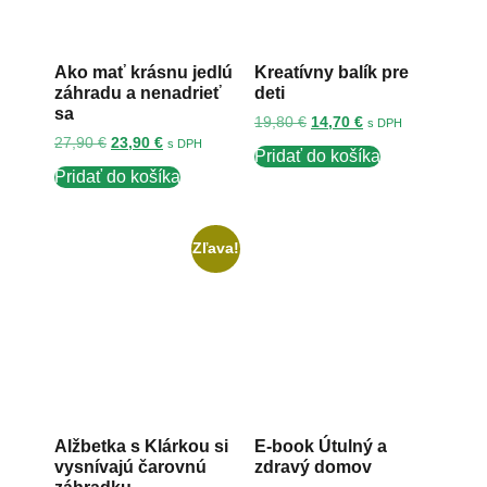
Ako mať krásnu jedlú
Kreatívny balík pre
záhradu a nenadrieť
deti
sa
19,80
€
14,70
€
s DPH
27,90
€
23,90
€
s DPH
Pridať do košíka
Pridať do košíka
Zľava!
Alžbetka s Klárkou si
E-book Útulný a
vysnívajú čarovnú
zdravý domov