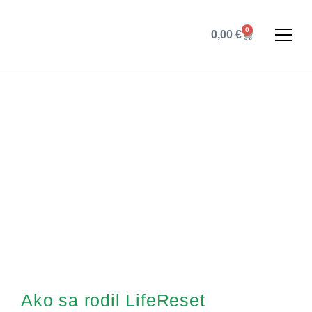
0
0,00
€
Ako sa rodil LifeReset