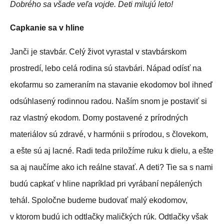
Dobrého sa všade veľa vojde. Deti milujú leto!
Capkanie sa v hline
Janči je stavbár. Celý život vyrastal v stavbárskom
prostredí, lebo celá rodina sú stavbári. Nápad odísť na
ekofarmu so zameraním na stavanie ekodomov bol ihneď
odsúhlasený rodinnou radou. Naším snom je postaviť si
raz vlastný ekodom. Domy postavené z prírodných
materiálov sú zdravé, v harmónii s prírodou, s človekom,
a ešte sú aj lacné. Radi teda priložíme ruku k dielu, a ešte
sa aj naučíme ako ich reálne stavať. A deti? Tie sa s nami
budú capkať v hline napríklad pri vyrábaní nepálených
tehál. Spoločne budeme budovať malý ekodomov,
v ktorom budú ich odtlačky maličkých rúk. Odtlačky však