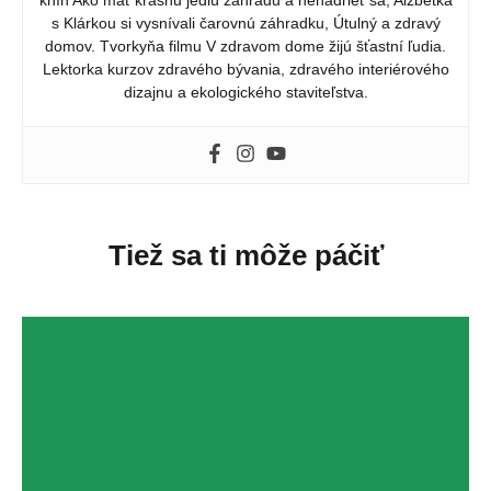
kníh Ako mať krásnu jedlú záhradu a nenadrieť sa, Alžbetka
s Klárkou si vysnívali čarovnú záhradku, Útulný a zdravý
domov. Tvorkyňa filmu V zdravom dome žijú šťastní ľudia.
Lektorka kurzov zdravého bývania, zdravého interiérového
dizajnu a ekologického staviteľstva.
Tiež sa ti môže páčiť