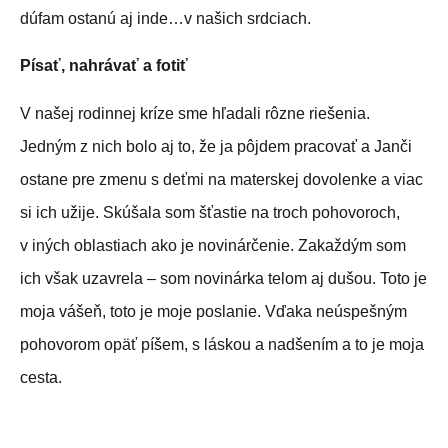
dúfam ostanú aj inde…v našich srdciach.
Písať, nahrávať a fotiť
V našej rodinnej kríze sme hľadali rôzne riešenia.
Jedným z nich bolo aj to, že ja pôjdem pracovať a Janči
ostane pre zmenu s deťmi na materskej dovolenke a viac
si ich užije. Skúšala som šťastie na troch pohovoroch,
v iných oblastiach ako je novinárčenie. Zakaždým som
ich však uzavrela – som novinárka telom aj dušou. Toto je
moja vášeň, toto je moje poslanie. Vďaka neúspešným
pohovorom opäť píšem, s láskou a nadšením a to je moja
cesta.