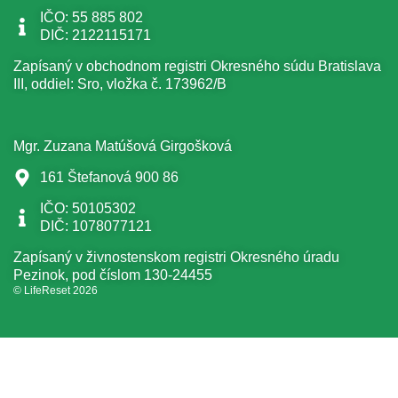
IČO: 55 885 802
DIČ: 2122115171
Zapísaný v obchodnom registri Okresného súdu Bratislava
III, oddiel: Sro, vložka č. 173962/B
Mgr. Zuzana Matúšová Girgošková
161 Štefanová 900 86
IČO: 50105302
DIČ: 1078077121
Zapísaný v živnostenskom registri Okresného úradu
Pezinok, pod číslom 130-24455
© LifeReset 2026