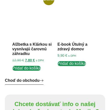
Alžbetka s Klárkou si
E-book Útulný a
vysnívajú čarovnú
zdravý domov
záhradku
9,90
€
s DPH
12,90
€
7,80
€
s DPH
Pridať do košíka
Pridať do košíka
Choď do obchodu
Chcete dostávať info o našej