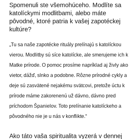
Spomenuli ste všemohúceho. Modlíte sa
katolíckymi modlitbami, alebo máte
pôvodné, ktoré patria k vašej zapotéckej
kultúre?
„Tu sa naše zapotécke rituály prelínajú s katolíckou
vierou. Modlitby sú síce katolícke, ale smerujeme ich k
Matke prírode. O pomoc prosíme napríklad aj živly ako
vietor, dážď, slnko a podobne. Rôzne prírodné cykly a
deje sú zasvätené nejakému svätcovi, pretože úctu k
prírode máme zakorenenú už dávno, dávno pred
príchodom Španielov. Toto prelínanie katolíckeho a
pôvodného nie je u nás v konflikte.“
Ako táto vaša spiritualita vyzerá v dennej