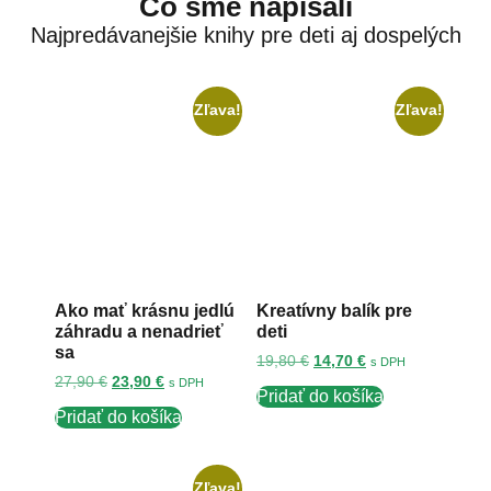
Čo sme napísali
Najpredávanejšie knihy pre deti aj dospelých
Zľava!
Zľava!
Ako mať krásnu jedlú
Kreatívny balík pre
záhradu a nenadrieť
deti
sa
19,80
€
14,70
€
s DPH
27,90
€
23,90
€
s DPH
Pridať do košíka
Pridať do košíka
Zľava!