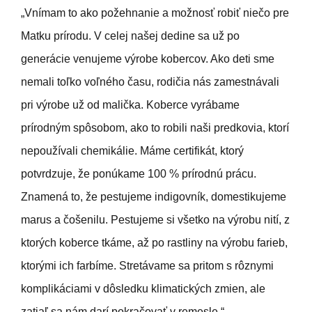
„Vnímam to ako požehnanie a možnosť robiť niečo pre
Matku prírodu. V celej našej dedine sa už po
generácie venujeme výrobe kobercov. Ako deti sme
nemali toľko voľného času, rodičia nás zamestnávali
pri výrobe už od malička. Koberce vyrábame
prírodným spôsobom, ako to robili naši predkovia, ktorí
nepoužívali chemikálie. Máme certifikát, ktorý
potvrdzuje, že ponúkame 100 % prírodnú prácu.
Znamená to, že pestujeme indigovník, domestikujeme
marus a čošenilu. Pestujeme si všetko na výrobu nití, z
ktorých koberce tkáme, až po rastliny na výrobu farieb,
ktorými ich farbíme. Stretávame sa pritom s rôznymi
komplikáciami v dôsledku klimatických zmien, ale
zatiaľ sa nám darí pokračovať v remesle.“