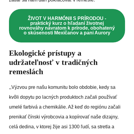
ŽIVOT V HARMÓNII S PRÍRODOU -
praktický kurz o hľadaní životnej
rovnováhy návratom k prírode, obohatený
o skúsenosti Mexičanov a pani Aurory
Ekologické prístupy a
udržateľnosť v tradičných
remeslách
,,Výzvou pre našu komunitu bolo obdobie, kedy sa
kvôli dopytu po lacných produktoch začali používať
umelé farbivá a chemikálie. Až keď do regiónu začali
prenikať čínski výrobcovia a kopírovať naše dizajny,
celá dedina, v ktorej žije asi 1300 ľudí, sa stretla a