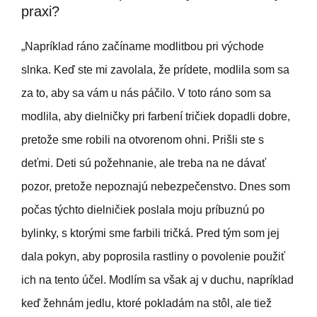
praxi?
„Napríklad ráno začíname modlitbou pri východe
slnka. Keď ste mi zavolala, že prídete, modlila som sa
za to, aby sa vám u nás páčilo. V toto ráno som sa
modlila, aby dielničky pri farbení tričiek dopadli dobre,
pretože sme robili na otvorenom ohni. Prišli ste s
deťmi. Deti sú požehnanie, ale treba na ne dávať
pozor, pretože nepoznajú nebezpečenstvo. Dnes som
počas týchto dielničiek poslala moju príbuznú po
bylinky, s ktorými sme farbili tričká. Pred tým som jej
dala pokyn, aby poprosila rastliny o povolenie použiť
ich na tento účel. Modlím sa však aj v duchu, napríklad
keď žehnám jedlu, ktoré pokladám na stôl, ale tiež