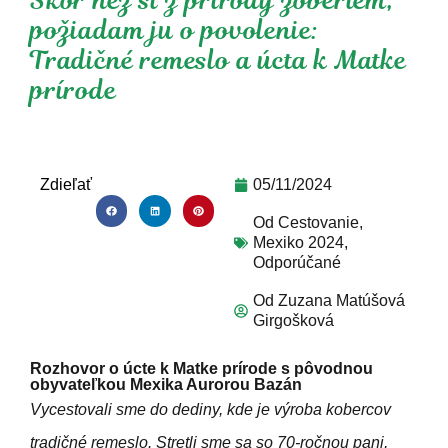
Skôr než si z prírody zoberiem,
požiadam ju o povolenie:
Tradičné remeslo a úcta k Matke
prírode
Zdieľať
05/11/2024
Od
Cestovanie
,
Mexiko 2024
,
Odporúčané
Od
Zuzana Matúšová
Girgošková
Rozhovor o úcte k Matke prírode s pôvodnou
obyvateľkou Mexika Aurorou Bazán
Vycestovali sme do dediny, kde je výroba kobercov
tradičné remeslo. Stretli sme sa so 70-ročnou pani,