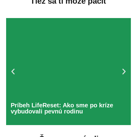
Tiež sa ti môže páčiť
Príbeh LifeReset: Ako sme po kríze
vybudovali pevnú rodinu