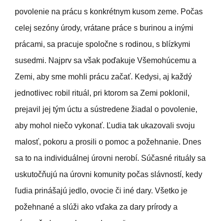
povolenie na prácu s konkrétnym kusom zeme. Počas
celej sezóny úrody, vrátane práce s burinou a inými
prácami, sa pracuje spoločne s rodinou, s blízkymi
susedmi. Najprv sa však poďakuje Všemohúcemu a
Zemi, aby sme mohli prácu začať.
Kedysi, aj každý
jednotlivec robil rituál, pri ktorom sa Zemi poklonil,
prejavil jej tým úctu a sústredene žiadal o povolenie,
aby mohol niečo vykonať. Ľudia tak ukazovali svoju
malosť, pokoru a prosili o pomoc a požehnanie.
Dnes
sa to na individuálnej úrovni nerobí. Súčasné rituály sa
uskutočňujú na úrovni komunity počas slávností, kedy
ľudia prinášajú jedlo, ovocie či iné dary. Všetko je
požehnané a slúži ako vďaka za dary prírody a