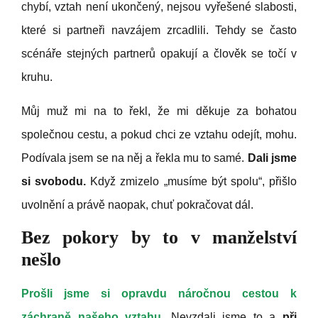
chybí, vztah není ukončený, nejsou vyřešené slabosti,
které si partneři navzájem zrcadlili. Tehdy se často
scénáře stejných partnerů opakují a člověk se točí v
kruhu.
Můj muž mi na to řekl, že mi děkuje za bohatou
společnou cestu, a pokud chci ze vztahu odejít, mohu.
Podívala jsem se na něj a řekla mu to samé.
Dali jsme
si svobodu.
Když zmizelo „musíme být spolu“, přišlo
uvolnění a právě naopak, chuť pokračovat dál.
Bez pokory by to
v manželství
nešlo
Prošli jsme si opravdu náročnou cestou k
záchraně našeho vztahu.
Nevzdali jsme to a
při