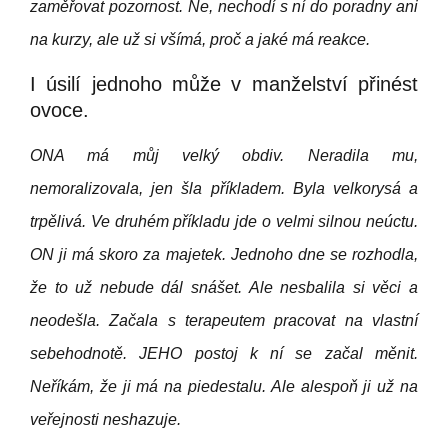
zaměřovat pozornost. Ne, nechodí s ní do poradny ani
na kurzy, ale už si všímá, proč a jaké má reakce.
I úsilí jednoho může v manželství přinést
ovoce.
ONA má můj velký obdiv. Neradila mu,
nemoralizovala, jen šla příkladem. Byla velkorysá a
trpělivá. Ve druhém příkladu jde o velmi silnou neúctu.
ON ji má skoro za majetek. Jednoho dne se rozhodla,
že to už nebude dál snášet. Ale nesbalila si věci a
neodešla. Začala s terapeutem pracovat na vlastní
sebehodnotě. JEHO postoj k ní se začal měnit.
Neříkám, že ji má na piedestalu. Ale alespoň ji už na
veřejnosti neshazuje.