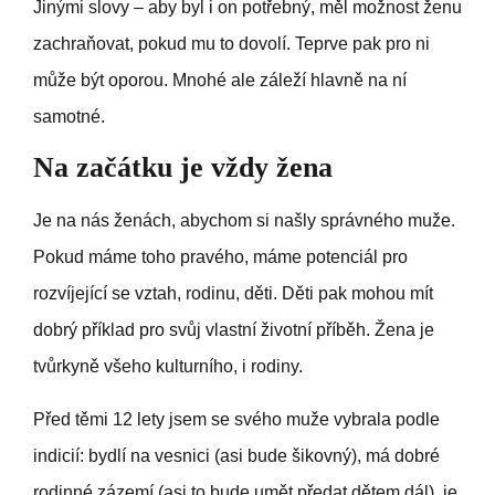
Jinými slovy – aby byl i on potřebný, měl možnost ženu
zachraňovat, pokud mu to dovolí. Teprve pak pro ni
může být oporou. Mnohé ale záleží hlavně na ní
samotné.
Na začátku je vždy žena
Je na nás ženách, abychom si našly správného muže.
Pokud máme toho pravého, máme potenciál pro
rozvíjející se vztah, rodinu, děti. Děti pak mohou mít
dobrý příklad pro svůj vlastní životní příběh. Žena je
tvůrkyně všeho kulturního, i rodiny.
Před těmi 12 lety jsem se svého muže vybrala podle
indicií: bydlí na vesnici (asi bude šikovný), má dobré
rodinné zázemí (asi to bude umět předat dětem dál), je