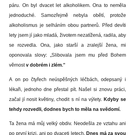
páru. On byl dvacet let alkoholikem. Ona to neměla
jednoduché. Samozřejmě nebyla obětí, protože
alkoholismus je selháním obou partnerů. Před devíti
lety jsem jí jako mladá, životem nezatížená, radila, aby
se rozvedla. Ona, jako starší a zralejší žena, mi
oponovala slovy: „Slibovala jsem mu před Bohem
věrnost
v dobrém i zlém.“
A
on po čtyřech neúspěšných léčbách, odepsaný i
lékaři, jednoho dne přestal pít. Našel si znovu práci,
začal jí nosit květiny, chodit s ní na výlety.
Kdyby se
tehdy rozvedli, dodnes bych to měla na svědomí.
Ta žena má můj velký obdiv. Neodešla ze vztahu ani
po první krizi, ani po dvaceti letech.
Dnes má za svou