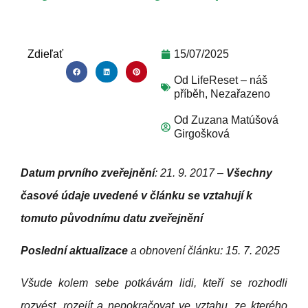
Zdieľať
15/07/2025
Od
LifeReset – náš
příběh
,
Nezařazeno
Od
Zuzana Matúšová
Girgošková
Datum prvního zveřejnění
: 21. 9. 2017 –
Všechny
časové údaje uvedené v článku se vztahují k
tomuto původnímu datu zveřejnění
Poslední aktualizace
a obnovení článku: 15. 7. 2025
Všude kolem sebe potkávám lidi, kteří se rozhodli
rozvést, rozejít a nepokračovat ve vztahu, ze kterého