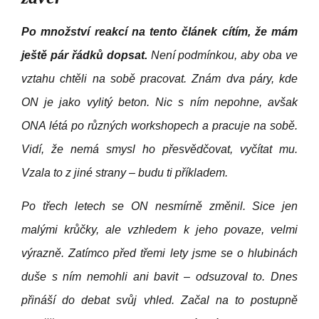
Po množství reakcí na tento článek cítím, že mám
ještě pár řádků dopsat.
Není podmínkou, aby oba ve
vztahu chtěli na sobě pracovat. Znám dva páry, kde
ON je jako vylitý beton. Nic s ním nepohne, avšak
ONA létá po různých workshopech a pracuje na sobě.
Vidí, že nemá smysl ho přesvědčovat, vyčítat mu.
Vzala to z jiné strany – budu ti příkladem.
Po třech letech se ON nesmírně změnil. Sice jen
malými krůčky, ale vzhledem k jeho povaze, velmi
výrazně. Zatímco před třemi lety jsme se o hlubinách
duše s ním nemohli ani bavit – odsuzoval to. Dnes
přináší do debat svůj vhled. Začal na to postupně