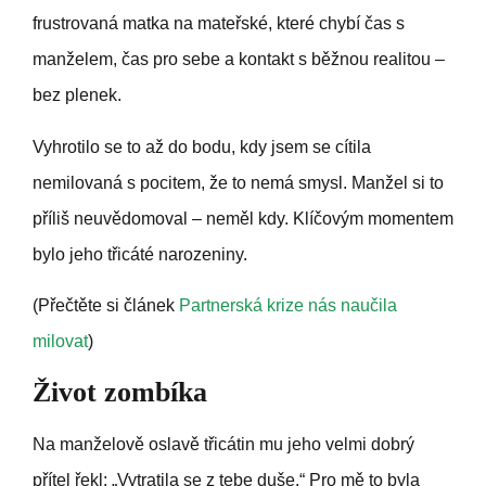
frustrovaná matka na mateřské, které chybí čas s
manželem, čas pro sebe a kontakt s běžnou realitou –
bez plenek.
Vyhrotilo se to až do bodu, kdy jsem se cítila
nemilovaná s pocitem, že to nemá smysl. Manžel si to
příliš neuvědomoval – neměl kdy. Klíčovým momentem
bylo jeho třicáté narozeniny.
(Přečtěte si článek
Partnerská krize nás naučila
milovat
)
Život zombíka
Na manželově oslavě třicátin mu jeho velmi dobrý
přítel řekl: „Vytratila se z tebe duše.“ Pro mě to byla