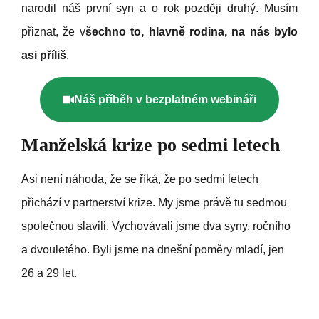
narodil náš první syn a o rok později druhý. Musím
přiznat, že v
šechno to, hlavně rodina, na nás bylo
asi příliš
.
Náš příběh v bezplatném webináři
Manželská krize po sedmi letech
Asi není náhoda, že se říká, že po sedmi letech
přichází v partnerství krize. My jsme právě tu sedmou
společnou slavili. Vychovávali jsme dva syny, ročního
a dvouletého. Byli jsme na dnešní poměry mladí, jen
26 a 29 let.