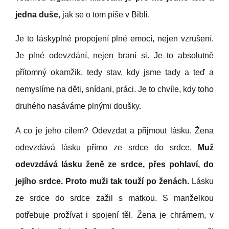
jedna duše
, jak se o tom píše v Bibli.
Je to láskyplné propojení plné emocí, nejen vzrušení.
Je plné odevzdání, nejen braní si. Je to absolutně
přítomný okamžik, tedy stav, kdy jsme tady a teď a
nemyslíme na děti, snídani, práci. Je to chvíle, kdy toho
druhého nasáváme plnými doušky.
A co je jeho cílem? Odevzdat a přijmout lásku. Žena
odevzdává lásku přímo ze srdce do srdce.
Muž
odevzdává lásku ženě ze srdce, přes pohlaví, do
jejího srdce. Proto muži tak touží po ženách.
Lásku
ze srdce do srdce zažil s matkou. S manželkou
potřebuje prožívat i spojení těl. Žena je chrámem, v