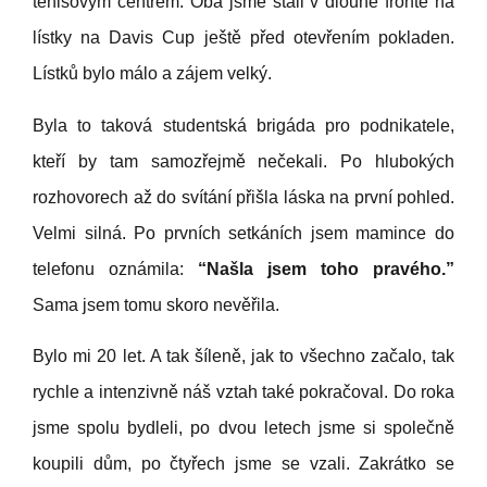
tenisovým centrem. Oba jsme stáli v dlouhé frontě na
lístky na Davis Cup ještě před otevřením pokladen.
Lístků bylo málo a zájem velký.
Byla to taková studentská brigáda pro podnikatele,
kteří by tam samozřejmě nečekali. Po hlubokých
rozhovorech až do svítání přišla láska na první pohled.
Velmi silná. Po prvních setkáních jsem mamince do
telefonu oznámila:
“Našla jsem toho pravého.”
Sama jsem tomu skoro nevěřila.
Bylo mi 20 let. A tak šíleně, jak to všechno začalo, tak
rychle a intenzivně náš vztah také pokračoval. Do roka
jsme spolu bydleli, po dvou letech jsme si společně
koupili dům, po čtyřech jsme se vzali. Zakrátko se