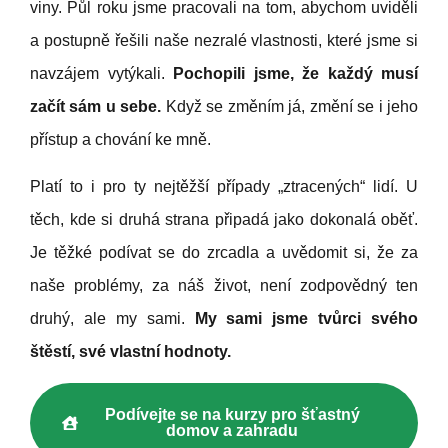
viny. Půl roku jsme pracovali na tom, abychom uviděli
a postupně řešili naše nezralé vlastnosti, které jsme si
navzájem vytýkali.
Pochopili jsme, že každý musí
začít sám u sebe.
Když se změním já, změní se i jeho
přístup a chování ke mně.
Platí to i pro ty nejtěžší případy „ztracených“ lidí. U
těch, kde si druhá strana připadá jako dokonalá oběť.
Je těžké podívat se do zrcadla a uvědomit si, že za
naše problémy, za náš život, není zodpovědný ten
druhý, ale my sami.
My sami jsme tvůrci svého
štěstí, své vlastní hodnoty.
Podívejte se na kurzy pro šťastný
domov a zahradu