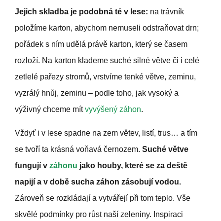
Jejich skladba je podobná té v lese:
na trávník
položíme karton, abychom nemuseli odstraňovat drn;
pořádek s ním udělá právě karton, který se časem
rozloží. Na karton klademe suché silné větve či i celé
zetlelé pařezy stromů, vrstvíme tenké větve, zeminu,
vyzrálý hnůj, zeminu – podle toho, jak vysoký a
výživný chceme mít
vyvýšený záhon
.
Vždyť i v lese spadne na zem větev, listí, trus… a tím
se tvoří ta krásná voňavá černozem.
Suché větve
fungují v
záhonu
jako houby, které se za deště
napijí a v době sucha záhon zásobují vodou.
Zároveň se rozkládají a vytvářejí při tom teplo. Vše
skvělé podmínky pro růst naší zeleniny. Inspiraci