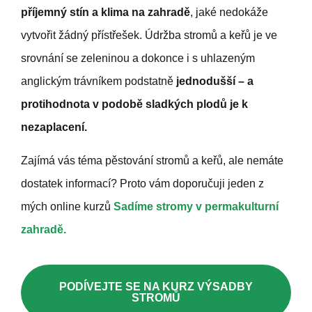
příjemný stín a klima na zahradě
, jaké nedokáže
vytvořit žádný přístřešek. Údržba stromů a keřů je ve
srovnání se zeleninou a dokonce i s uhlazeným
anglickým trávníkem podstatně
jednodušší – a
protihodnota v podobě sladkých plodů je k
nezaplacení.
Zajímá vás téma pěstování stromů a keřů, ale nemáte
dostatek informací? Proto vám doporučuji jeden z
mých online kurzů
Sadíme stromy v permakulturní
zahradě.
PODÍVEJTE SE NA KURZ VÝSADBY
STROMŮ