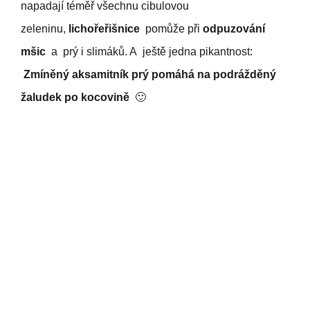
napadají téměř všechnu cibulovou
zeleninu,
lichořeřišnice
pomůže při
odpuzování
mšic
a prý i slimáků. A ještě jedna pikantnost:
Zmíněný aksamitník prý pomáhá na podrážděný
žaludek po kocovině
🙂