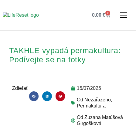
0
0,00
€
TAKHLE vypadá permakultura:
Podívejte se na fotky
Zdieľať
15/07/2025
Od
Nezařazeno
,
Permakultura
Od
Zuzana Matúšová
Girgošková