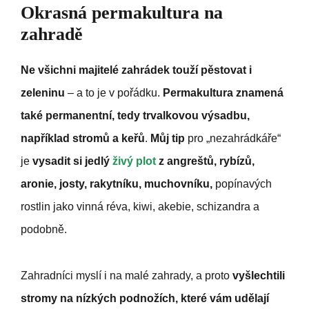
Okrasná permakultura na
zahradě
Ne všichni majitelé zahrádek touží pěstovat i
zeleninu
– a to je v pořádku.
Permakultura znamená
také permanentní, tedy trvalkovou výsadbu,
například stromů a keřů
.
Můj tip
pro „nezahrádkáře“
je
vysadit si jedlý
živý plot
z angreštů, rybízů,
aronie, josty, rakytníku, muchovníku,
popínavých
rostlin jako vinná réva, kiwi, akebie, schizandra a
podobně.
Zahradníci myslí i na malé zahrady, a proto
vyšlechtili
stromy na nízkých podnožích, které vám udělají