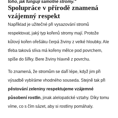
toho, jak fungují samotné stromy.“
Spolupráce v přírodě znamená
vzájemný respekt
Například je užitečné při vysazování stromů
respektovat, jaký typ kořenů stromy mají. Protože
kůlový kořen ořešáku čerpá živiny z velké hloubky. Ale
třeba taková slíva má kořeny mělce pod povrchem,
spíše do šířky. Bere živiny hlavně z povrchu.
To znamená, že stromům se daří lépe, když jim při
výsadbě vybíráme vhodného souseda. Stejně tak při
pěstování zeleniny respektujeme vzájemné
působení rostlin
, jinak alelopatické vztahy. Díky tomu
víme, co s čím sázet, aby si rostliny pomáhaly.