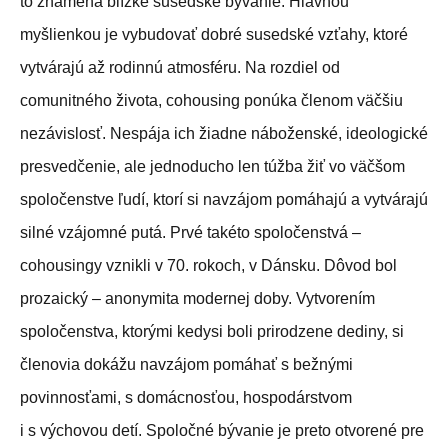
to znamená blízke susedské bývanie. Hlavnou
myšlienkou je vybudovať dobré susedské vzťahy, ktoré
vytvárajú až rodinnú atmosféru. Na rozdiel od
comunitného života, cohousing ponúka členom väčšiu
nezávislosť. Nespája ich žiadne náboženské, ideologické
presvedčenie, ale jednoducho len túžba žiť vo väčšom
spoločenstve ľudí, ktorí si navzájom pomáhajú a vytvárajú
silné vzájomné putá. Prvé takéto spoločenstvá –
cohousingy vznikli v 70. rokoch, v Dánsku. Dôvod bol
prozaický – anonymita modernej doby. Vytvorením
spoločenstva, ktorými kedysi boli prirodzene dediny, si
členovia dokážu navzájom pomáhať s bežnými
povinnosťami, s domácnosťou, hospodárstvom
i s výchovou detí. Spoločné bývanie je preto otvorené pre