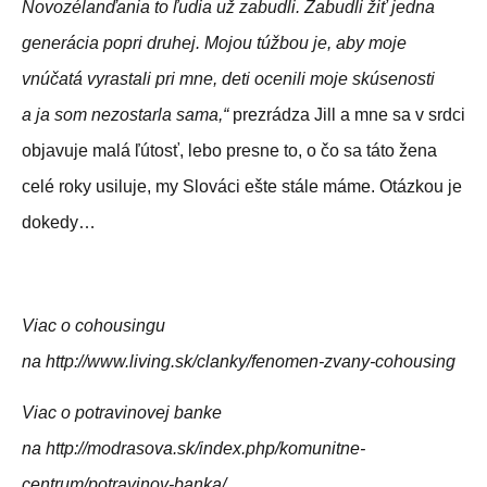
Novozélanďania to ľudia už zabudli. Zabudli žiť jedna
generácia popri druhej. Mojou túžbou je, aby moje
vnúčatá vyrastali pri mne, deti ocenili moje skúsenosti
a ja som nezostarla sama,“
prezrádza Jill a mne sa v srdci
objavuje malá ľútosť, lebo presne to, o čo sa táto žena
celé roky usiluje, my Slováci ešte stále máme. Otázkou je
dokedy…
Viac o cohousingu
na http://www.living.sk/clanky/fenomen-zvany-cohousing
Viac o potravinovej banke
na http://modrasova.sk/index.php/komunitne-
centrum/potravinov-banka/