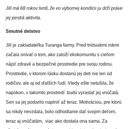
Jill má 68 rokov tvrdí, že vo výbornej kondícii ju drží práve
jej pestrá aktivita.
Smutné detstvo
Jill je zakladateľka Turanga farmy. Pred tridsiatimi rokmi
začala snívať o tom, ako založí ekokomunitu s cieľom
nájsť zdravé a bezpečné prostredie pre svoju rodinu.
Prostredie, v ktorom lásku dostanú jej deti nie len od
rodičov, ale aj od ďalších ľudí. Vtedy ešte netušila, že
napokon, v takomto prostredí budú vyrastať jej vnúčatá.
Sen sa jej podarilo naplniť až teraz. Motiváciou, pre ktorú
sa nikdy nevzdala, bolo odhodlanie dať svojim deťom,
teraz aj vnúčatám, viac ako dostala ona sama. Za