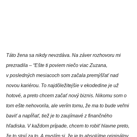
Táto žena sa nikdy nevzdáva. Na záver rozhovoru mi
prezradila – “Ešte ti poviem niečo viac Zuzana,
v posledných mesiacoch som začala premýšľať nad
novou kariérou. To najdôležitejšie v ekodedine je už
hotové, a preto chcem začať nový biznis. Nikomu som o
tom ešte nehovorila, ale verím tomu, že ma to bude veľmi
baviť a napĺňať, tiež je to zaujímavé z finančného
hľadiska. V každom prípade, chcem to robiť hlavne preto,
že to stojí za to. A myslím si, že je to absolútne originálny