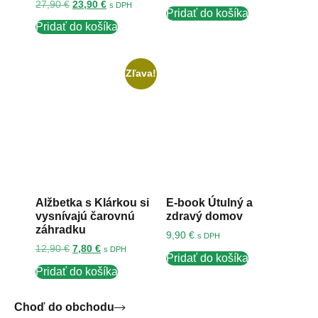
27,90
€
23,90
€
s DPH
Pridať do košíka
Pridať do košíka
Zľava!
Alžbetka s Klárkou si
E-book Útulný a
vysnívajú čarovnú
zdravý domov
záhradku
9,90
€
s DPH
12,90
€
7,80
€
s DPH
Pridať do košíka
Pridať do košíka
Choď do obchodu