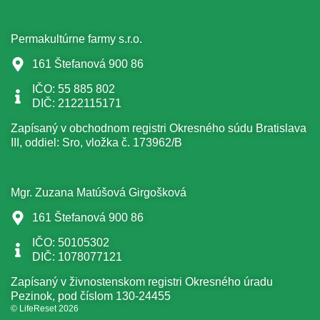
Permakultúrne farmy s.r.o.
161 Štefanová 900 86
IČO: 55 885 802
DIČ: 2122115171
Zapísaný v obchodnom registri Okresného súdu Bratislava
III, oddiel: Sro, vložka č. 173962/B
Mgr. Zuzana Matúšová Girgošková
161 Štefanová 900 86
IČO: 50105302
DIČ: 1078077121
Zapísaný v živnostenskom registri Okresného úradu
Pezinok, pod číslom 130-24455
© LifeReset 2026