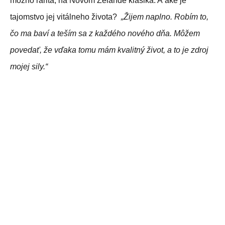
možno rarita, na Novom Zélande klasika. A aké je
tajomstvo jej vitálneho života?
„Žijem naplno. Robím to,
čo ma baví a teším sa z každého nového dňa. Môžem
povedať, že vďaka tomu mám kvalitný život, a to je zdroj
mojej sily.“