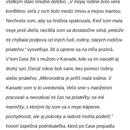
všetkým stálo smutné detstvo.
„V mojej rodine bolo veľa
konfliktov, veľa z nich bolo medzi mnou a mojou mamou.
Nechcela som, aby sa história opakovala. Keď som mala
moje prvé dieťa, necítila som sa dostatočne silná, pretože
mi chýbala podpora od iných ľudí, rodiny, starých rodičov,
priateľov,“
vysvetľuje Jill a uprene sa na mňa pozerá.
V tom čase žili s mužom v Kanade, kde sa im narodil aj
druhý syn. Desať rokov boli sami, bez pomoci rodiny
alebo priateľov.
„Mikrorodina je príliš malá rodina. V
Kanade som si to uvedomila. Veľa sme s manželom
pracovali a neostával mi čas na priateľky, na iné
mamičky, s ktorými by som sa o moje trápenie,
pochybnosti, ale aj pokroky a radosti mohla podeliť,“
hovorí úspešná podnikateľka, ktorá po čase prepadla