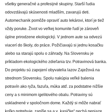
všetky generačné a profesijné skupiny. Starší ľudia
odovzdávajú skúsenosti mladším, zavarujú deti.
Automechanik pomôže opraviť auto lekárovi, ktorí je tiež
vždy poruke. Život vo veľkej komunite ľudí je zároveň
úplne prirodzene ekologický. V jednom aute sa odvezú
viacerí do školy, do práce. Požičiavajú si jednu kosačku
alebo sa starajú spolu o záhrady. Na Slovensku je
príkladom ekologického zdieľania tzv. Potravinová banka.
Do projektu sú zapojení obyvatelia lazov Zaježová na
strednom Slovensku. Spolu nakúpia veľké balenia
potravín ako ryža, fazuľa, múka atď. za podstatne nižšie
ceny a s minimom igelitového obalu. Potraviny sú
uskladnené v spoločnom dome. Každý si môže nabrať
koľko potrebuje, zapíše sa a v „kasičke“ nechá peniaze.