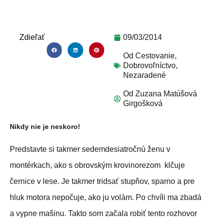
Zdieľať
09/03/2014
Od
Cestovanie
,
Dobrovoľníctvo
,
Nezaradené
Od
Zuzana Matúšová
Girgošková
Nikdy nie je neskoro!
Predstavte si takmer sedemdesiatročnú ženu v
montérkach, ako s obrovským krovinorezom klčuje
černice v lese. Je takmer tridsať stupňov, sparno a pre
hluk motora nepočuje, ako ju volám. Po chvíli ma zbadá
a vypne mašinu. Takto som začala robiť tento rozhovor