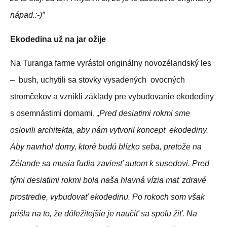
nápad.:-)”
Ekodedina už na jar ožije
Na Turanga farme vyrástol originálny novozélandský les
– bush, uchytili sa stovky vysadených ovocných
stromčekov a vznikli základy pre vybudovanie ekodediny
s osemnástimi domami.
„Pred desiatimi rokmi sme
oslovili architekta, aby nám vytvoril koncept ekodediny.
Aby navrhol domy, ktoré budú blízko seba, pretože na
Zélande sa musia ľudia zaviesť autom k susedovi. Pred
tými desiatimi rokmi bola naša hlavná vízia mať zdravé
prostredie, vybudovať ekodedinu. Po rokoch som však
prišla na to, že dôležitejšie je naučiť sa spolu žiť. Na