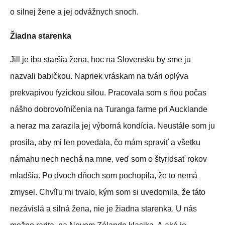
o silnej žene a jej odvážnych snoch.
Žiadna starenka
Jill je iba staršia žena, hoc na Slovensku by sme ju
nazvali babičkou. Napriek vráskam na tvári oplýva
prekvapivou fyzickou silou. Pracovala som s ňou počas
nášho dobrovoľníčenia na Turanga farme pri Aucklande
a neraz ma zarazila jej výborná kondícia. Neustále som ju
prosila, aby mi len povedala, čo mám spraviť a všetku
námahu nech nechá na mne, veď som o štyridsať rokov
mladšia. Po dvoch dňoch som pochopila, že to nemá
zmysel. Chvíľu mi trvalo, kým som si uvedomila, že táto
nezávislá a silná žena, nie je žiadna starenka. U nás