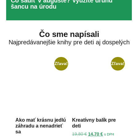
Čo sadiť v auguste? Využite druhú
šancu na úrodu
Čo sme napísali
Najpredávanejšie knihy pre deti aj dospelých
Zľava!
Zľava!
Ako mať krásnu jedlú
Kreatívny balík pre
záhradu a nenadrieť
deti
sa
19,80
€
14,70
€
s DPH