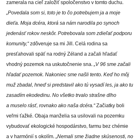
zamerala na cieľ založiť spoločenstvo v tomto duchu.
„Povedala som si, toto je to čo potrebujem ja a moje
dieťa. Moja dcéra, ktorá sa nám narodila po synoch
jedenásť rokov neskôr. Potrebovala som zdieľať podporu
komunity,“
zdôveruje sa mi Jill. Celá rodina sa
presťahovali späť na rodný Zéland a začali hľadať
vhodný pozemok na uskutočnenie sna.
„V 96 sme začali
hľadať pozemok. Nakoniec sme našli tento. Keď ho môj
muž zbadal, hneď si predstavil ako tú vysadí les, ja ako tu
zasadím ekodedinu. No všetko trvalo strašne dlho
a muselo rásť, rovnako ako naša dcéra.“
Začiatky boli
veľmi ťažké. Obaja manželia sa usilovali na pozemku
vybudovať ekologické hospodárstvo, farmu bez chémie
a v harmónií s okolím.
„Nemali sme žiadne skúsenosti, no