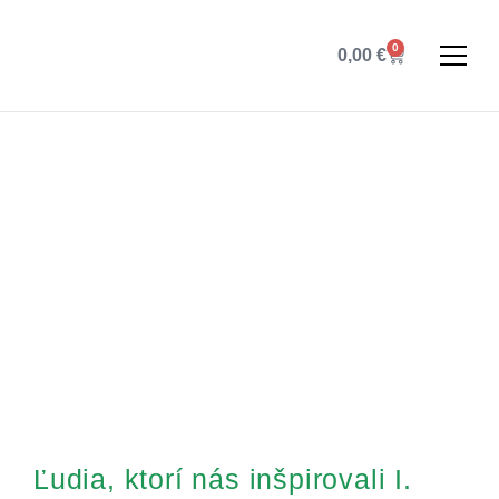
0
0,00
€
Ľudia, ktorí nás inšpirovali I.