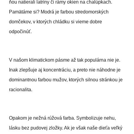
ňou natierali latríny či rámy okien na chalúpkach.
Pamätáme si? Modrá je farbou stredomorských
domčekov, v ktorých chládku si vieme dobre
odpočinúť.
V našom klimatickom pásme až tak populárna nie je.
Inak zlepšuje aj koncentráciu, a preto nie náhodne je
dominantnou farbou mužov, ktorých silnou stránkou je
racionalita.
Opakom je nežná rúžová farba. Symbolizuje nehu,
lásku bez pudovej zložky. Ak je však naše dieťa veľký