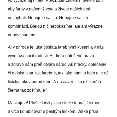
vo vyváženej miere. Povzbudiť chcem hlavne v tom,
aby farby v našom živote a živote našich detí
nechýbali. Nebojme sa ich. Nebojme sa ich
kombinácií. Bielou nič nepokazíme, ale ani výrazne
nepovzbudíme.
Aj v prírode je lúka posiata farebnými kvetmi a v nás
vyvoláva pocit radosti. Aj dieťa oblečené hravo
a zdravo nám preň otvára náruč. Ak hračky, oblečenie
či detská izba, tak farebné, tak, ako nám to bolo a je už
tisícky rokov prirodzené. A na záver – čo už, keď tá
čierna tak zoštíhľuje?
Maskujme! Plnšie krivky, ako silné stehná, čiernou
a vrch kombinovať s pestrým tričkom. Veľké prsia