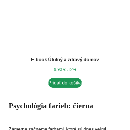
E-book Útulný a zdravý domov
9,90
€
s DPH
Pridať do košíka
Psychológia farieb: čierna
Zámerne začneme farbami, ktoré sú dnes veľmi