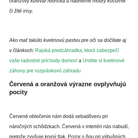
oranžový kultivar rebríčka a nádherne modrý kocúrnik
či žlté irisy.
Ako mať takúto kvetinovú pastvu pre oči sa dočítate aj
v článkoch:
Rajská predzáhradka, ktorá zabezpečí
vaše radostné príchody domov!
a
Urobte si kvetinové
záhony pre rozprávkovú záhradu
Červená a oranžová výrazne ovplyvňujú
pocity
Červené oblečenie nám dodá sebadôveru pri
náročných schôdzkach. Červená v interiéri nás nabudí,
pretože zvyšuje krvný tlak. Pozor s ňou pri výbušných