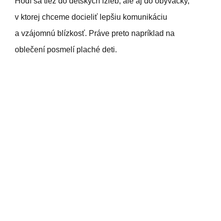
Hodí sa tiež do detských izieb, ale aj do obývačky,
v ktorej chceme docieliť lepšiu komunikáciu
a vzájomnú blízkosť. Práve preto napríklad na
oblečení posmelí plaché deti.