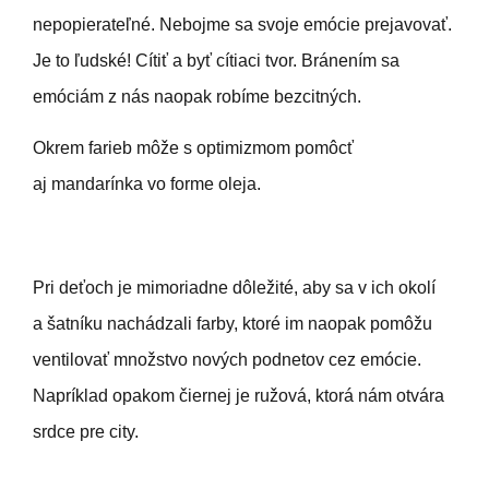
nepopierateľné. Nebojme sa svoje emócie prejavovať.
Je to ľudské! Cítiť a byť cítiaci tvor. Bránením sa
emóciám z nás naopak robíme bezcitných.
Okrem farieb môže s optimizmom pomôcť
aj mandarínka vo forme oleja.
Pri deťoch je mimoriadne dôležité, aby sa v ich okolí
a šatníku nachádzali farby, ktoré im naopak pomôžu
ventilovať množstvo nových podnetov cez emócie.
Napríklad opakom čiernej je ružová, ktorá nám otvára
srdce pre city.