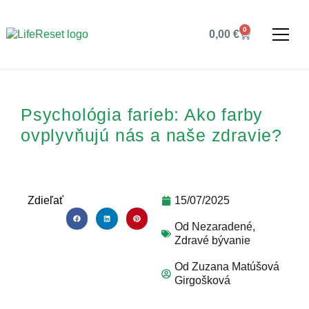
0
0,00
€
Psychológia farieb: Ako farby
ovplyvňujú nás a naše zdravie?
Zdieľať
15/07/2025
Od
Nezaradené
,
Zdravé bývanie
Od
Zuzana Matúšová
Girgošková