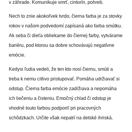
v záhrade. Komunikuje smrť, cintorín, pohreb.
Nech to znie akokoľvek tvrdo, čierna farba je za stovky
rokov v našom podvedomí zapísaná ako farba smútku.
Ak seba či dieťa obliekame do čiernej farby, vytvárame
bariéru, pod ktorou sa dobre schovávajú negatívne
emócie.
Kedysi ľudia vedeli, že ten kto nosí čiernu, smúti a
treba k nemu citlivo pristupovať. Pomáha udržiavať si
odstup. Čierna farba emócie zadržiava a nepomáha
ich liečeniu a čisteniu. Emočný chlad či odstup je
vhodné touto farbou podporiť pri pracovných
schôdzkach. Určite však nepatrí na detské ihriská.