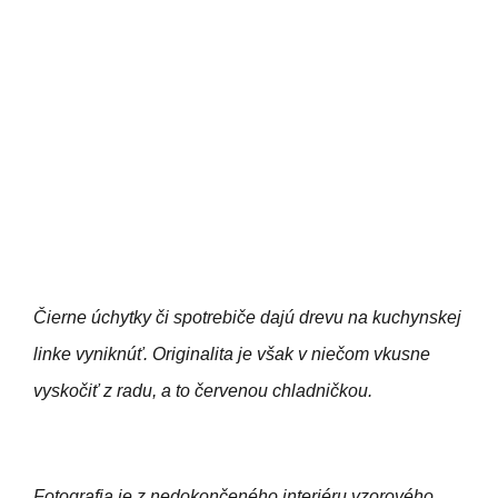
Čierne úchytky či spotrebiče dajú drevu na kuchynskej
linke vyniknúť. Originalita je však v niečom vkusne
vyskočiť z radu, a to červenou chladničkou.
Fotografia je z nedokončeného interiéru vzorového