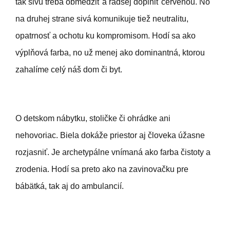
tak sivú treba obmedziť a radšej doplniť červenou. No
na druhej strane sivá komunikuje tiež neutralitu,
opatrnosť a ochotu ku kompromisom. Hodí sa ako
výplňová farba, no už menej ako dominantná, ktorou
zahalíme celý náš dom či byt.
O detskom nábytku, stoličke či ohrádke ani
nehovoriac. Biela dokáže priestor aj človeka úžasne
rozjasniť. Je archetypálne vnímaná ako farba čistoty a
zrodenia. Hodí sa preto ako na zavinovačku pre
bábätká, tak aj do ambulancií.