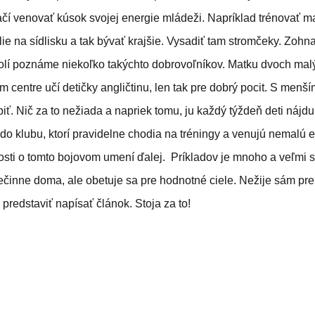
čí venovať kúsok svojej energie mládeži. Napríklad trénovať mal
lie na sídlisku a tak bývať krajšie. Vysadiť tam stromčeky. Zoh
olí poznáme niekoľko takýchto dobrovoľníkov. Matku dvoch malý
centre učí detičky angličtinu, len tak pre dobrý pocit. S menší
biť. Nič za to nežiada a napriek tomu, ju každý týždeň deti nájdu
kido klubu, ktorí pravidelne chodia na tréningy a venujú nemalú e
sti o tomto bojovom umení ďalej. Príkladov je mnoho a veľmi 
ečinne doma, ale obetuje sa pre hodnotné ciele. Nežije sám pre 
 predstaviť napísať článok. Stoja za to!