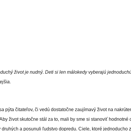
duchý život je nudný. Deti si len málokedy vyberajú jednoduchú 
ejšia.
a pýta čitateľov, či vedú dostatočne zaujímavý život na nakrúteni
. Aby život skutočne stál za to, mali by sme si stanoviť hodnotné 
ty druhých a posunuli ľudstvo dopredu. Ciele, ktoré jednoducho