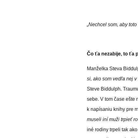
„Nechcel som, aby toto 
Čo ťa nezabije, to ťa p
Manželka Steva Biddulp
si, ako som vedľa nej 
Steve Biddulph. Traumu
sebe. V tom čase ešte n
k napísaniu knihy pre 
museli iní muži trpieť r
iné rodiny trpeli tak a