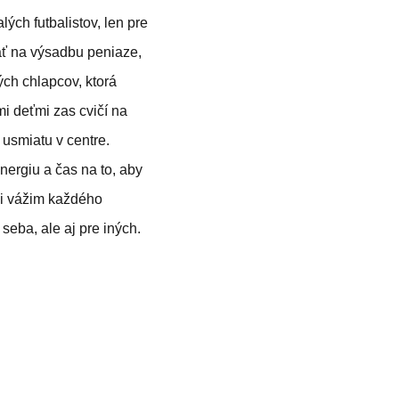
ých futbalistov, len pre
nať na výsadbu peniaze,
ch chlapcov, ktorá
mi deťmi zas cvičí na
 usmiatu v centre.
nergiu a čas na to, aby
si vážim každého
seba, ale aj pre iných.