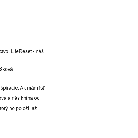
ctvo
,
LifeReset - náš
ošková
špirácie. Ak mám ísť
rovala nás kniha od
ktorý ho položil až