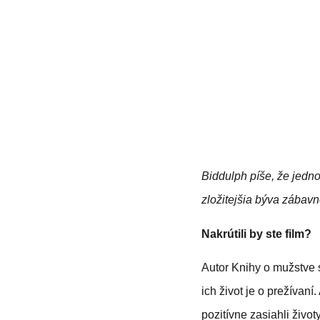
Biddulph píše, že jedno
zložitejšia býva zábavn
Nakrútili by ste film?
Autor Knihy o mužstve s
ich život je o prežívaní
pozitívne zasiahli živo