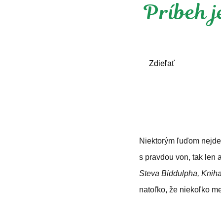
Príbeh j
Zdieľať
Niektorým ľuďom nejde 
s pravdou von, tak len 
Steva Biddulpha, Knih
natoľko, že niekoľko m