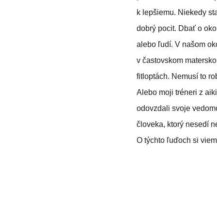
k lepšiemu. Niekedy sta
dobrý pocit. Dbať o oko
alebo ľudí. V našom ok
v častovskom materskom 
fitloptách. Nemusí to ro
Alebo moji tréneri z ai
odovzdali svoje vedomo
človeka, ktorý nesedí n
O týchto ľuďoch si viem