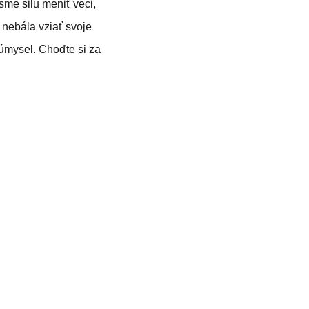
sme silu meniť veci,
 nebála vziať svoje
 úmysel. Choďte si za