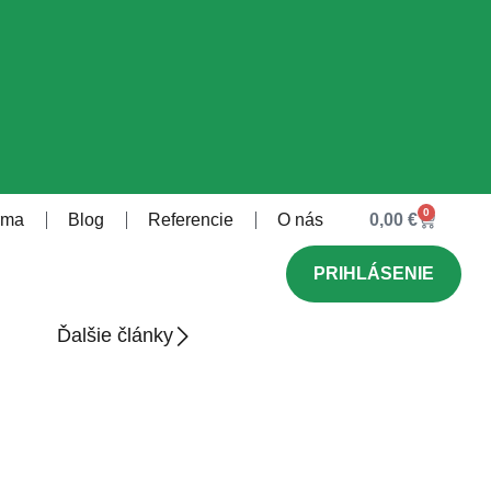
0
rma
Blog
Referencie
O nás
0,00
€
PRIHLÁSENIE
Ďalšie články