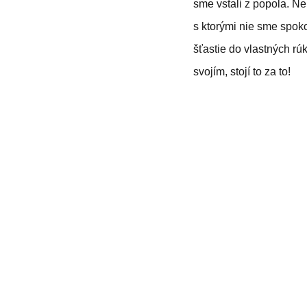
sme vstali z popola. Ne
s ktorými nie sme spoko
šťastie do vlastných rú
svojím, stojí to za to!