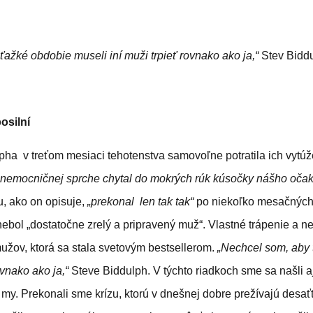
ťažké obdobie museli iní muži trpieť rovnako ako ja,“
Stev Bidd
osilní
ha v treťom mesiaci tehotenstva samovoľne potratila ich vytú
v nemocničnej sprche chytal do mokrých rúk kúsočky nášho oča
, ako on opisuje,
„prekonal len tak tak“
po niekoľko mesačných 
ebol „dostatočne zrelý a pripravený muž“. Vlastné trápenie a neš
mužov, ktorá sa stala svetovým bestsellerom.
„Nechcel som, aby 
ovnako ako ja,“
Steve Biddulph. V týchto riadkoch sme sa našli 
ko my. Prekonali sme krízu, ktorú v dnešnej dobre prežívajú desať