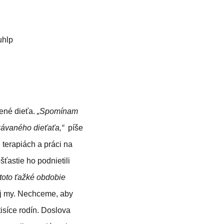
uhlp
žené dieťa.
„Spomínam
kávaného dieťaťa,“
píše
terapiách a práci na
ťastie ho podnietili
toto ťažké obdobie
aj my. Nechceme, aby
tisíce rodín. Doslova