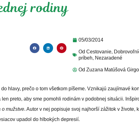
ednej rodiny
05/03/2014
Od
Cestovanie
,
Dobrovoľní
príbeh
,
Nezaradené
Od
Zuzana Matúšová Girg
do hlavy, prečo o tom všetkom píšeme. Vznikajú zaujímavé kon
a len preto, aby sme pomohli rodinám v podobnej situácii. Inšpi
a o mužstve
. Autor v nej popisuje svoj najhorší zážitok v živote, 
esiacov upadol do hlbokých depresií.