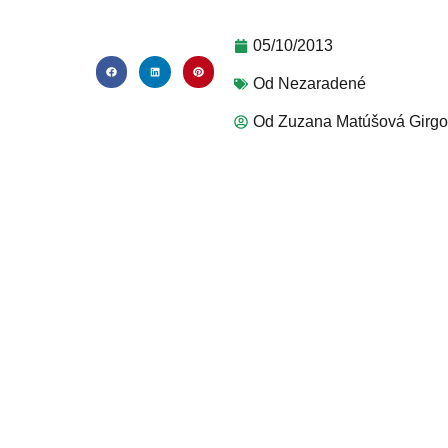
05/10/2013
Od
Nezaradené
Od
Zuzana Matúšová Girg