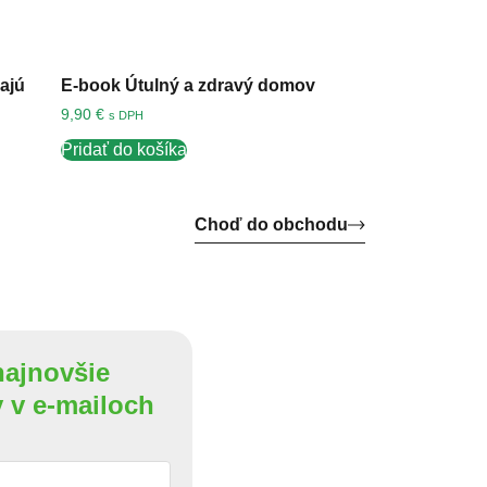
vajú
E-book Útulný a zdravý domov
9,90
€
s DPH
Pridať do košíka
Choď do obchodu
najnovšie
y v e-mailoch