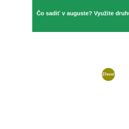
Čo sadiť v auguste? Využite dru
Zľava!