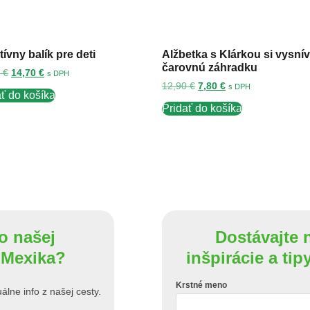
tívny balík pre deti
Alžbetka s Klárkou si vysní
čarovnú záhradku
0
€
14,70
€
s DPH
12,90
€
7,80
€
s DPH
ať do košíka
Pridať do košíka
o našej
Dostávajte 
 Mexika?
inšpirácie a tip
Krstné meno
lne info z našej cesty.