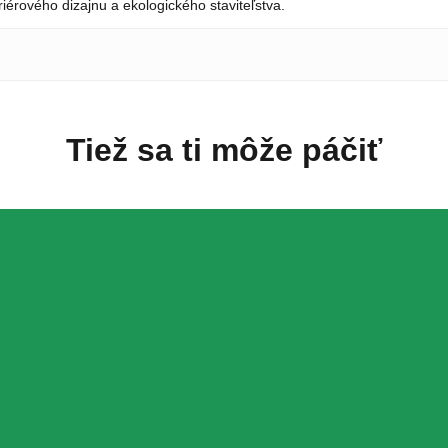
riérového dizajnu a ekologického staviteľstva.
Tiež sa ti môže páčiť