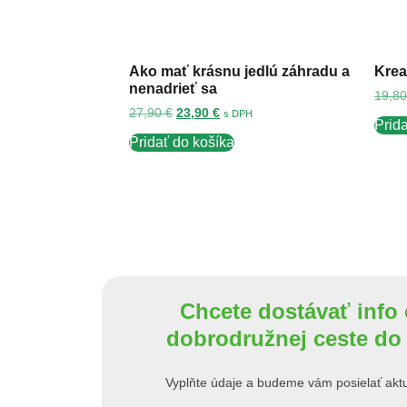
Ako mať krásnu jedlú záhradu a
Krea
nenadrieť sa
19,8
27,90
€
23,90
€
s DPH
Prid
Pridať do košíka
Chcete dostávať info 
dobrodružnej ceste do
Vyplňte údaje a budeme vám posielať aktuá