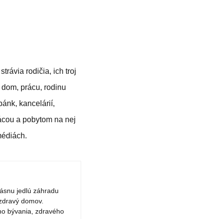
rávia rodičia, ich troj
 dom, prácu, rodinu
bánk, kancelárií,
ácou a pobytom na nej
médiách.
rásnu jedlú záhradu
 zdravý domov.
ho bývania, zdravého