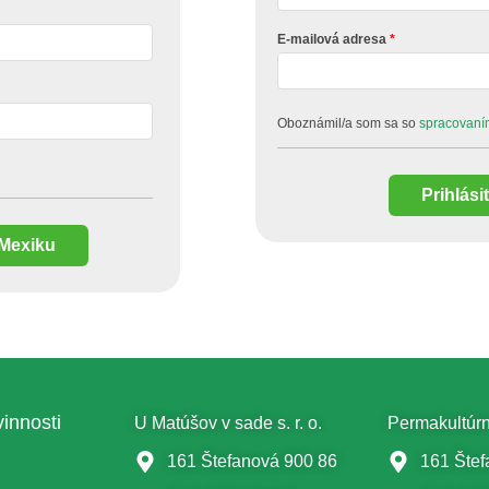
E-mailová adresa
Oboznámil/a som sa so
spracovaní
Prihlási
 Mexiku
innosti
U Matúšov v sade s. r. o.
Permakultúrne
161 Štefanová 900 86
161 Štef