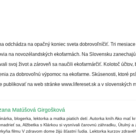
a odchádza na opačný koniec sveta dobrovoľníčiť. Tri mesiace st
novia na novozélandských ekofarmách. Na Slovensku zanechajú
ovali svoj život a zároveň sa naučili ekofarmárčiť. Kolotoč účtov, 
nia za dobrovoľnú výpomoc na ekofarme. Skúsenosti, ktoré pr
ne publikovať na web stránke
www.lifereset.sk
a v slovenských 
zana Matúšová Girgošková
inárka, blogerka, lektorka a matka piatich detí. Autorka kníh Ako mať k
enadrieť sa, Alžbetka s Klárkou si vysnívali čarovnú záhradku, Útulný a
rkyňa filmu V zdravom dome žijú šťastní ľudia. Lektorka kurzov zdravé