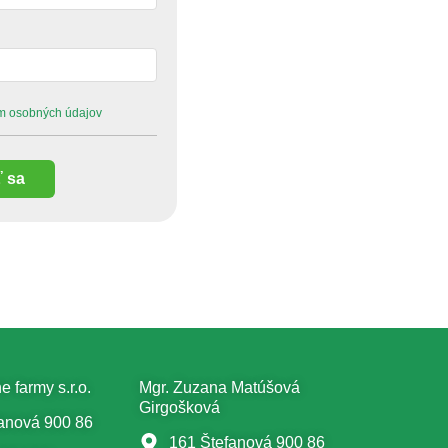
m osobných údajov
ť sa
 farmy s.r.o.
Mgr. Zuzana Matúšová
Girgošková
anová 900 86
161 Štefanová 900 86