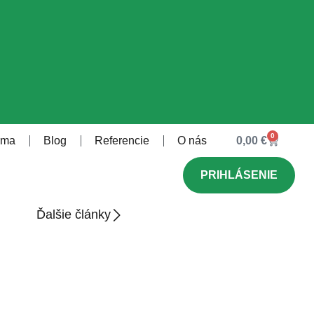
0
rma
Blog
Referencie
O nás
0,00
€
PRIHLÁSENIE
Ďalšie články