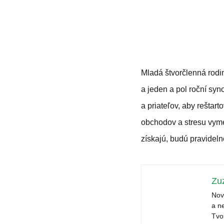
Mladá štvorčlenná rodin
a jeden a pol roční sy
a priateľov, aby reštart
obchodov a stresu vyme
získajú, budú pravidel
Zu
Nov
a n
Tvo