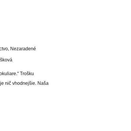
ctvo
,
Nezaradené
ošková
kuliare.“ Trošku
je nič vhodnejšie. Naša