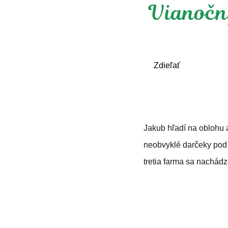
Vianočn
Zdieľať
Jakub hľadí na oblohu 
neobvyklé darčeky pod 
tretia farma sa nachád