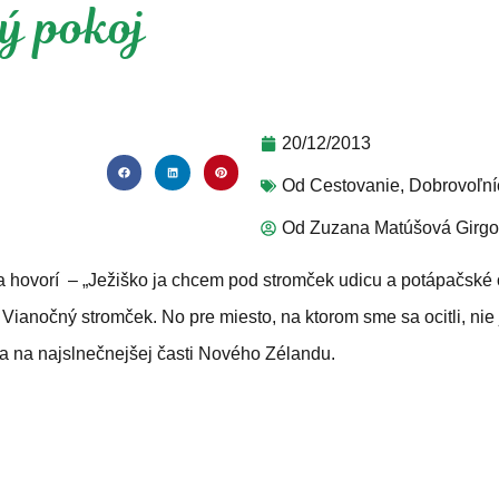
ý pokoj
20/12/2013
Od
Cestovanie
,
Dobrovoľní
Od
Zuzana Matúšová Girg
a hovorí – „Ježiško ja chcem pod stromček udicu a potápačské o
Vianočný stromček. No pre miesto, na ktorom sme sa ocitli, nie 
za na najslnečnejšej časti Nového Zélandu.