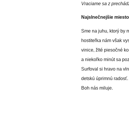
Vraciame sa z prechádz
Najslnečnejšie miest
Sme na juhu, ktorý by 
hostiteľka nám však vys
vinice, žlté piesočné k
a niekoľko minút sa poz
Surfoval si hravo na v
detskú úprimnú radosť. 
Boh nás miluje.