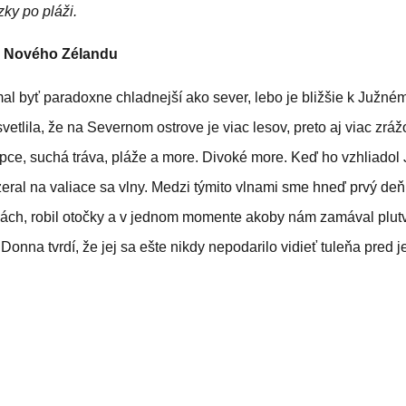
ky po pláži.
o Nového Zélandu
mal byť paradoxne chladnejší ako sever, lebo je bližšie k Južn
vetlila, že na Severnom ostrove je viac lesov, preto aj viac zrá
opce, suchá tráva, pláže a more. Divoké more. Keď ho vzhliadol 
eral na valiace sa vlny. Medzi týmito vlnami sme hneď prvý deň 
lnách, robil otočky a v jednom momente akoby nám zamával plut
Donna tvrdí, že jej sa ešte nikdy nepodarilo vidieť tuleňa pred 