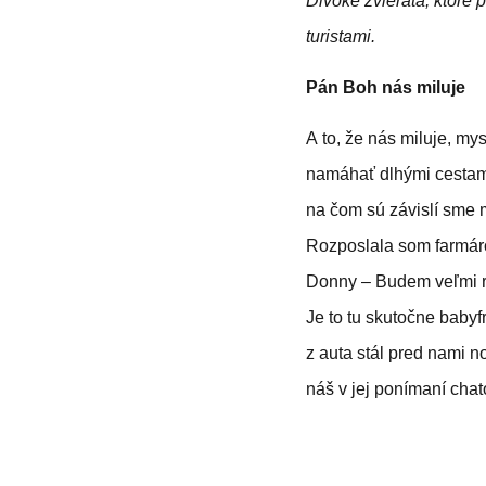
Divoké zvieratá, ktoré
turistami.
Pán Boh nás miluje
A to, že nás miluje, my
namáhať dlhými cestami
na čom sú závislí sme m
Rozposlala som farmár
Donny – Budem veľmi ra
Je to tu skutočne babyf
z auta stál pred nami n
náš v jej ponímaní chat