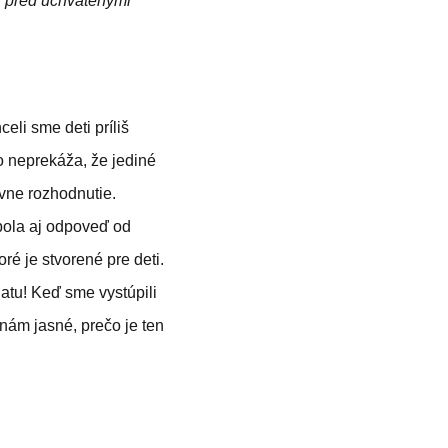
ú pred uchvátenými
eli sme deti príliš
 neprekáža, že jediné
ávne rozhodnutie.
bola aj odpoveď od
é je stvorené pre deti.
atu! Keď sme vystúpili
nám jasné, prečo je ten