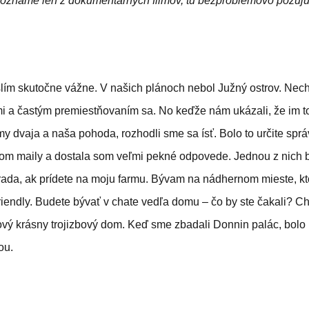
 poznáme len z dokumentárnych filmov, tu bezproblémovo pózuj
slím skutočne vážne. V našich plánoch nebol Južný ostrov. Nechc
 a častým premiestňovaním sa. No keďže nám ukázali, že im to
y dvaja a naša pohoda, rozhodli sme sa ísť. Bolo to určite spr
om maily a dostala som veľmi pekné odpovede. Jednou z nich 
da, ak prídete na moju farmu. Bývam na nádhernom mieste, ktor
riendly. Budete bývať v chate vedľa domu – čo by ste čakali? Ch
ový krásny trojizbový dom. Keď sme zbadali Donnin palác, bolo 
ou.