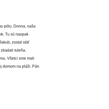
ému pólu. Donna, naša
žok. Tu sú naopak
Jakub, zostal stáť
zbadali tuleňa.
vou. Všetci sme mali
jej domom na pláži. Pán