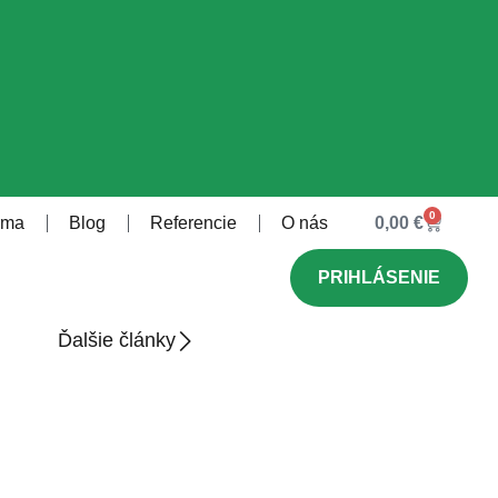
0
rma
Blog
Referencie
O nás
0,00
€
PRIHLÁSENIE
Ďalšie články