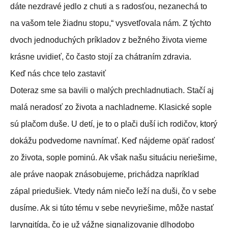
dáte nezdravé jedlo z chuti a s radosťou, nezanechá to
na vašom tele žiadnu stopu,“ vysvetľovala nám. Z týchto
dvoch jednoduchých príkladov z bežného života vieme
krásne uvidieť, čo často stojí za chátraním zdravia.
Keď nás chce telo zastaviť
Doteraz sme sa bavili o malých prechladnutiach. Stačí aj
malá neradosť zo života a nachladneme. Klasické sople
sú plačom duše. U detí, je to o plači duší ich rodičov, ktorý
dokážu podvedome navnímať. Keď nájdeme opäť radosť
zo života, sople pominú. Ak však našu situáciu neriešime,
ale práve naopak znásobujeme, prichádza napríklad
zápal priedušiek. Vtedy nám niečo leží na duši, čo v sebe
dusíme. Ak si túto tému v sebe nevyriešime, môže nastať
laryngitída, čo je už vážne signalizovanie dlhodobo