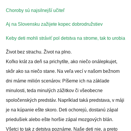
Choroby sú najsilnejší učiteľ
Aj na Slovensku zažijete kopec dobrodružstiev
Keby deti mohli stráviť pol detstva na strome, tak to urobia
Život bez strachu. Život na plno.
Koľko krát za deň sa prichytíte, ako niečo onálepkujet,
skôr ako sa niečo stane. Na veľa vecí v našom bežnom
dni máme milión scenárov. Píšeme ich na základe
minulosti, teda minulých zážitkov či všeobecne
spoločenských predstáv. Napríklad taká predstava, v máji
je na kúpanie ešte skoro. Deti ochorejú, dostanú zápal
priedušiek alebo ešte horšie zápal mozgových blán.
Všetci to tak z detstva poznáme. Naše deti nie, a preto