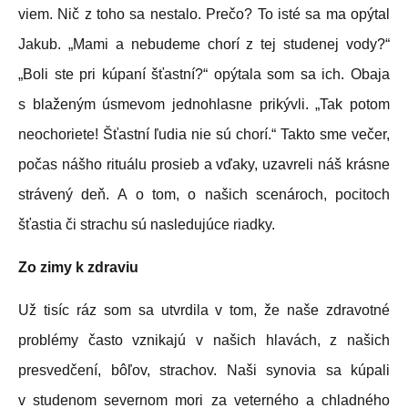
viem. Nič z toho sa nestalo. Prečo? To isté sa ma opýtal
Jakub. „Mami a nebudeme chorí z tej studenej vody?“
„Boli ste pri kúpaní šťastní?“ opýtala som sa ich. Obaja
s blaženým úsmevom jednohlasne prikývli. „Tak potom
neochoriete! Šťastní ľudia nie sú chorí.“ Takto sme večer,
počas nášho rituálu prosieb a vďaky, uzavreli náš krásne
strávený deň. A o tom, o našich scenároch, pocitoch
šťastia či strachu sú nasledujúce riadky.
Zo zimy k zdraviu
Už tisíc ráz som sa utvrdila v tom, že naše zdravotné
problémy často vznikajú v našich hlavách, z našich
presvedčení, bôľov, strachov. Naši synovia sa kúpali
v studenom severnom mori za veterného a chladného