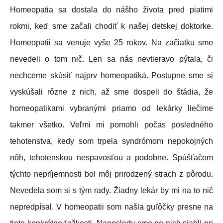
Homeopatia sa dostala do nášho života pred piatimi
rokmi, keď sme začali chodiť k našej detskej doktorke.
Homeopatii sa venuje vyše 25 rokov. Na začiatku sme
nevedeli o tom nič. Len sa nás nevtieravo pýtala, či
nechceme skúsiť najprv homeopatiká. Postupne sme si
vyskúšali rôzne z nich, až sme dospeli do štádia, že
homeopatikami vybranými priamo od lekárky liečime
takmer všetko. Veľmi mi pomohli počas posledného
tehotenstva, kedy som trpela syndrómom nepokojných
nôh, tehotenskou nespavosťou a podobne. Spúšťačom
týchto nepríjemnosti bol môj prirodzený strach z pôrodu.
Nevedela som si s tým rady. Žiadny lekár by mi na to nič
nepredpísal. V homeopatii som našla guľôčky presne na