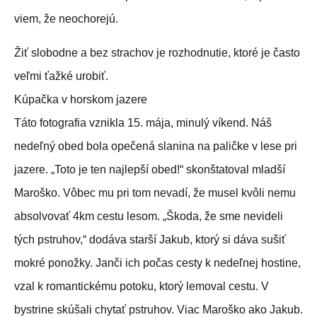
viem, že neochorejú.
Žiť slobodne a bez strachov je rozhodnutie, ktoré je často
veľmi ťažké urobiť.
Kúpačka v horskom jazere
Táto fotografia vznikla 15. mája, minulý víkend. Náš
nedeľný obed bola opečená slanina na paličke v lese pri
jazere. „Toto je ten najlepší obed!“ skonštatoval mladší
Maroško. Vôbec mu pri tom nevadí, že musel kvôli nemu
absolvovať 4km cestu lesom. „Škoda, že sme nevideli
tých pstruhov,“ dodáva starší Jakub, ktorý si dáva sušiť
mokré ponožky. Janči ich počas cesty k nedeľnej hostine,
vzal k romantickému potoku, ktorý lemoval cestu. V
bystrine skúšali chytať pstruhov. Viac Maroško ako Jakub.