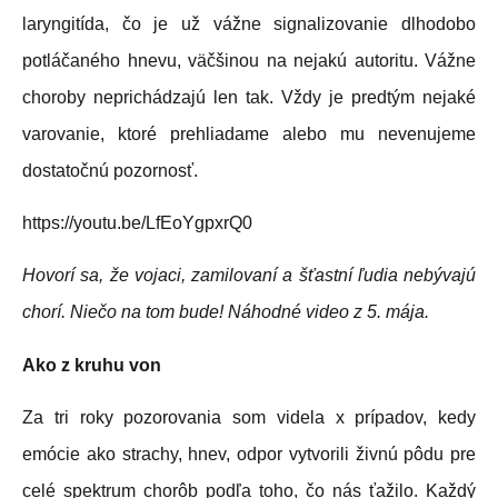
laryngitída, čo je už vážne signalizovanie dlhodobo
potláčaného hnevu, väčšinou na nejakú autoritu. Vážne
choroby neprichádzajú len tak. Vždy je predtým nejaké
varovanie, ktoré prehliadame alebo mu nevenujeme
dostatočnú pozornosť.
https://youtu.be/LfEoYgpxrQ0
Hovorí sa, že vojaci, zamilovaní a šťastní ľudia nebývajú
chorí. Niečo na tom bude! Náhodné video z 5. mája.
Ako z kruhu von
Za tri roky pozorovania som videla x prípadov, kedy
emócie ako strachy, hnev, odpor vytvorili živnú pôdu pre
celé spektrum chorôb podľa toho, čo nás ťažilo. Každý