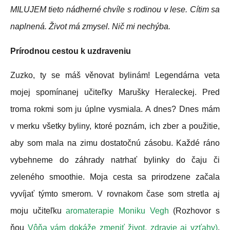
MILUJEM tieto nádherné chvíle s rodinou v lese. Cítim sa
naplnená. Život má zmysel. Nič mi nechýba.
Prírodnou cestou k uzdraveniu
Zuzko, ty se máš věnovat bylinám! Legendárna veta
mojej spomínanej učiteľky Marušky Heraleckej. Pred
troma rokmi som ju úplne vysmiala. A dnes? Dnes mám
v merku všetky byliny, ktoré poznám, ich zber a použitie,
aby som mala na zimu dostatočnú zásobu. Každé ráno
vybehneme do záhrady natrhať bylinky do čaju či
zeleného smoothie. Moja cesta sa prirodzene začala
vyvíjať týmto smerom. V rovnakom čase som stretla aj
moju učiteľku
aromaterapie Moniku Vegh
(Rozhovor s
ňou
Vôňa vám dokáže zmeniť život, zdravie aj vzťahy)
.