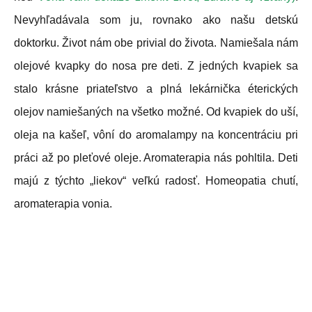
Nevyhľadávala som ju, rovnako ako našu detskú
doktorku. Život nám obe privial do života. Namiešala nám
olejové kvapky do nosa pre deti. Z jedných kvapiek sa
stalo krásne priateľstvo a plná lekárnička éterických
olejov namiešaných na všetko možné. Od kvapiek do uší,
oleja na kašeľ, vôní do aromalampy na koncentráciu pri
práci až po pleťové oleje. Aromaterapia nás pohltila. Deti
majú z týchto „liekov“ veľkú radosť. Homeopatia chutí,
aromaterapia vonia.