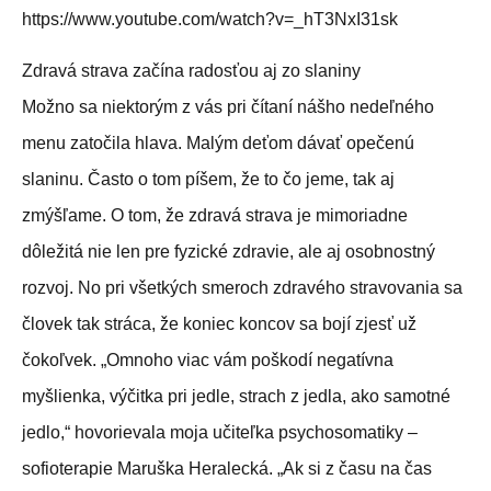
https://www.youtube.com/watch?v=_hT3NxI31sk
Zdravá strava začína radosťou aj zo slaniny
Možno sa niektorým z vás pri čítaní nášho nedeľného
menu zatočila hlava. Malým deťom dávať opečenú
slaninu. Často o tom píšem, že to čo jeme, tak aj
zmýšľame. O tom, že zdravá strava je mimoriadne
dôležitá nie len pre fyzické zdravie, ale aj osobnostný
rozvoj. No pri všetkých smeroch zdravého stravovania sa
človek tak stráca, že koniec koncov sa bojí zjesť už
čokoľvek. „Omnoho viac vám poškodí negatívna
myšlienka, výčitka pri jedle, strach z jedla, ako samotné
jedlo,“ hovorievala moja učiteľka psychosomatiky –
sofioterapie Maruška Heralecká. „Ak si z času na čas