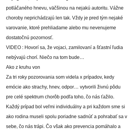
potláčaného hnevu, väčšinou na nejakú autoritu. Vážne
choroby neprichádzajú len tak. Vždy je pred tým nejaké
varovanie, ktoré prehliadame alebo mu nevenujeme
dostatočnú pozornosť.
VIDEO : Hovorí sa, že vojaci, zamilovaní a šťastní ľudia
nebývajú chorí. Niečo na tom bude…
Ako z kruhu von
Za tri roky pozorovania som videla x prípadov, kedy
emócie ako strachy, hnev, odpor… vytvorili živnú pôdu
pre celé spektrum chorôb podľa toho, čo nás ťažilo.
Každý prípad bol veľmi individuálny a pri každom sme si
ako rodina museli spolu poriadne sadnúť a pohrabať sa v
sebe, čo nás trápi. Čo však ako prevencia pomáhalo a