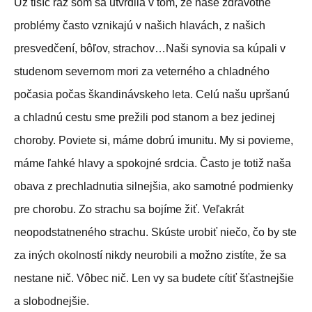
Už tisíc ráz som sa utvrdila v tom, že naše zdravotné
problémy často vznikajú v našich hlavách, z našich
presvedčení, bôľov, strachov…Naši synovia sa kúpali v
studenom severnom mori za veterného a chladného
počasia počas škandinávskeho leta. Celú našu upršanú
a chladnú cestu sme prežili pod stanom a bez jedinej
choroby. Poviete si, máme dobrú imunitu. My si povieme,
máme ľahké hlavy a spokojné srdcia. Často je totiž naša
obava z prechladnutia silnejšia, ako samotné podmienky
pre chorobu. Zo strachu sa bojíme žiť. Veľakrát
neopodstatneného strachu. Skúste urobiť niečo, čo by ste
za iných okolností nikdy neurobili a možno zistíte, že sa
nestane nič. Vôbec nič. Len vy sa budete cítiť šťastnejšie
a slobodnejšie.