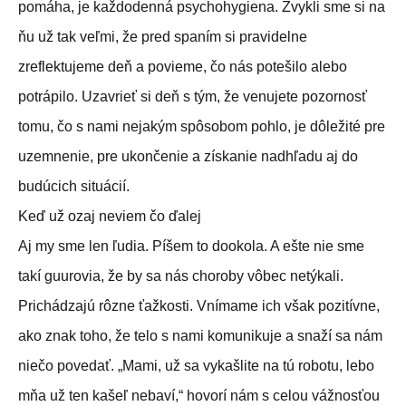
pomáha, je každodenná psychohygiena. Zvykli sme si na
ňu už tak veľmi, že pred spaním si pravidelne
zreflektujeme deň a povieme, čo nás potešilo alebo
potrápilo. Uzavrieť si deň s tým, že venujete pozornosť
tomu, čo s nami nejakým spôsobom pohlo, je dôležité pre
uzemnenie, pre ukončenie a získanie nadhľadu aj do
budúcich situácií.
Keď už ozaj neviem čo ďalej
Aj my sme len ľudia. Píšem to dookola. A ešte nie sme
takí guurovia, že by sa nás choroby vôbec netýkali.
Prichádzajú rôzne ťažkosti. Vnímame ich však pozitívne,
ako znak toho, že telo s nami komunikuje a snaží sa nám
niečo povedať. „Mami, už sa vykašlite na tú robotu, lebo
mňa už ten kašeľ nebaví,“ hovorí nám s celou vážnosťou