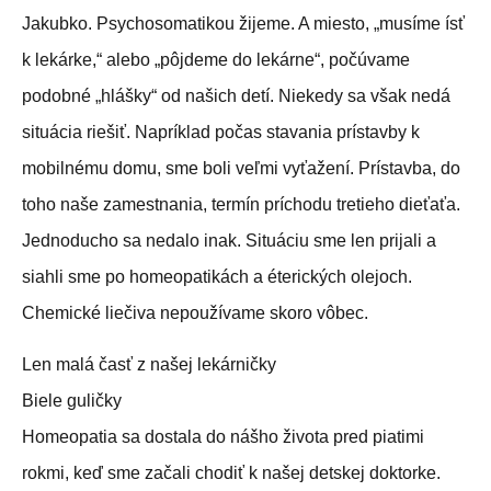
Jakubko. Psychosomatikou žijeme. A miesto, „musíme ísť
k lekárke,“ alebo „pôjdeme do lekárne“, počúvame
podobné „hlášky“ od našich detí. Niekedy sa však nedá
situácia riešiť. Napríklad počas stavania prístavby k
mobilnému domu, sme boli veľmi vyťažení. Prístavba, do
toho naše zamestnania, termín príchodu tretieho dieťaťa.
Jednoducho sa nedalo inak. Situáciu sme len prijali a
siahli sme po homeopatikách a éterických olejoch.
Chemické liečiva nepoužívame skoro vôbec.
Len malá časť z našej lekárničky
Biele guličky
Homeopatia sa dostala do nášho života pred piatimi
rokmi, keď sme začali chodiť k našej detskej doktorke.