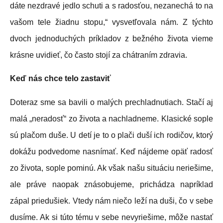
dáte nezdravé jedlo schuti a s radosťou, nezanechá to na
vašom tele žiadnu stopu,“ vysvetľovala nám. Z týchto
dvoch jednoduchých príkladov z bežného života vieme
krásne uvidieť, čo často stojí za chátraním zdravia.
Keď nás chce telo zastaviť
Doteraz sme sa bavili o malých prechladnutiach. Stačí aj
malá „neradosť“ zo života a nachladneme. Klasické sople
sú plačom duše. U detí je to o plači duší ich rodičov, ktorý
dokážu podvedome nasnímať. Keď nájdeme opäť radosť
zo života, sople pominú. Ak však našu situáciu neriešime,
ale práve naopak znásobujeme, prichádza napríklad
zápal priedušiek. Vtedy nám niečo leží na duši, čo v sebe
dusíme. Ak si túto tému v sebe nevyriešime, môže nastať