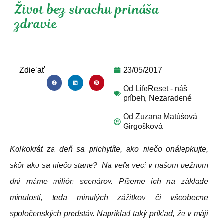
Život bez strachu prináša
zdravie
Zdieľať
23/05/2017
Od
LifeReset - náš
príbeh
,
Nezaradené
Od
Zuzana Matúšová
Girgošková
Koľkokrát za deň sa prichytíte, ako niečo onálepkujte,
skôr ako sa niečo stane? Na veľa vecí v našom bežnom
dni máme milión scenárov. Píšeme ich na základe
minulosti, teda minulých zážitkov či všeobecne
spoločenských predstáv. Napríklad taký príklad, že v máji