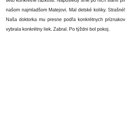
tieto konkrétne ťažkosti. Naposledy sme po nich siahli pri
našom najmladšom Matejovi. Mal detské koliky. Strašné!
Naša doktorka mu presne podľa konkrétnych príznakov
vybrala konkrétny liek. Zabral. Po týždni bol pokoj.