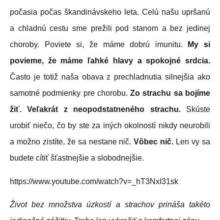
počasia počas škandinávskeho leta. Celú našu upršanú
a chladnú cestu sme prežili pod stanom a bez jedinej
choroby. Poviete si, že máme dobrú imunitu.
My si
povieme, že máme ľahké hlavy a spokojné srdcia.
Často je totiž naša obava z prechladnutia silnejšia ako
samotné podmienky pre chorobu.
Zo strachu sa bojíme
žiť. Veľakrát z neopodstatneného strachu.
Skúste
urobiť niečo, čo by ste za iných okolností nikdy neurobili
a možno zistíte, že sa nestane nič.
Vôbec nič.
Len vy sa
budete cítiť šťastnejšie a slobodnejšie.
https://www.youtube.com/watch?v=_hT3NxI31sk
Život bez množstva úzkostí a strachov prináša takéto