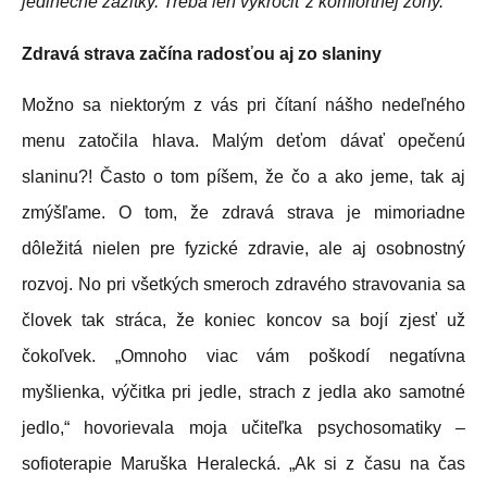
jedinečné zážitky. Treba len vykročiť z komfortnej zóny.
Zdravá strava začína radosťou aj zo slaniny
Možno sa niektorým z vás pri čítaní nášho nedeľného
menu zatočila hlava. Malým deťom dávať opečenú
slaninu?! Často o tom píšem, že čo a ako jeme, tak aj
zmýšľame. O tom, že zdravá strava je mimoriadne
dôležitá nielen pre fyzické zdravie, ale aj osobnostný
rozvoj. No pri všetkých smeroch zdravého stravovania sa
človek tak stráca, že koniec koncov sa bojí zjesť už
čokoľvek. „Omnoho viac vám poškodí negatívna
myšlienka, výčitka pri jedle, strach z jedla ako samotné
jedlo,“ hovorievala moja učiteľka psychosomatiky –
sofioterapie Maruška Heralecká. „Ak si z času na čas