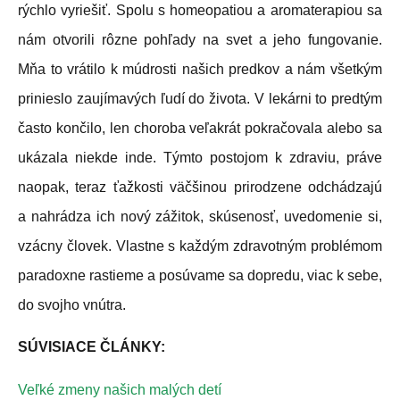
rýchlo vyriešiť. Spolu s homeopatiou a aromaterapiou sa
nám otvorili rôzne pohľady na svet a jeho fungovanie.
Mňa to vrátilo k múdrosti našich predkov a nám všetkým
prinieslo zaujímavých ľudí do života. V lekárni to predtým
často končilo, len choroba veľakrát pokračovala alebo sa
ukázala niekde inde. Týmto postojom k zdraviu, práve
naopak, teraz ťažkosti väčšinou prirodzene odchádzajú
a nahrádza ich nový zážitok, skúsenosť, uvedomenie si,
vzácny človek. Vlastne s každým zdravotným problémom
paradoxne rastieme a posúvame sa dopredu, viac k sebe,
do svojho vnútra.
SÚVISIACE ČLÁNKY:
Veľké zmeny našich malých detí