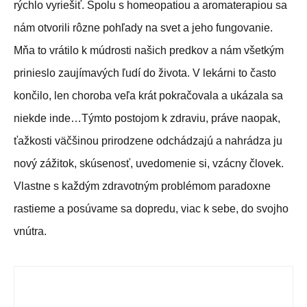
rýchlo vyriešiť. Spolu s homeopatiou a aromaterapiou sa
nám otvorili rôzne pohľady na svet a jeho fungovanie.
Mňa to vrátilo k múdrosti našich predkov a nám všetkým
prinieslo zaujímavých ľudí do života. V lekárni to často
končilo, len choroba veľa krát pokračovala a ukázala sa
niekde inde…Týmto postojom k zdraviu, práve naopak,
ťažkosti väčšinou prirodzene odchádzajú a nahrádza ju
nový zážitok, skúsenosť, uvedomenie si, vzácny človek.
Vlastne s každým zdravotným problémom paradoxne
rastieme a posúvame sa dopredu, viac k sebe, do svojho
vnútra.