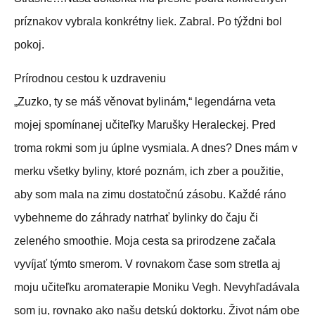
príznakov vybrala konkrétny liek. Zabral. Po týždni bol
pokoj.
Prírodnou cestou k uzdraveniu
„Zuzko, ty se máš věnovat bylinám,“ legendárna veta
mojej spomínanej učiteľky Marušky Heraleckej. Pred
troma rokmi som ju úplne vysmiala. A dnes? Dnes mám v
merku všetky byliny, ktoré poznám, ich zber a použitie,
aby som mala na zimu dostatočnú zásobu. Každé ráno
vybehneme do záhrady natrhať bylinky do čaju či
zeleného smoothie. Moja cesta sa prirodzene začala
vyvíjať týmto smerom. V rovnakom čase som stretla aj
moju učiteľku aromaterapie Moniku Vegh. Nevyhľadávala
som ju, rovnako ako našu detskú doktorku. Život nám obe