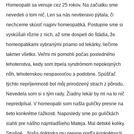
Homeopatii sa venuje cez 25 rokov. Na začiatku sme
nevedeli o tom nič. Len sa nás nevtieravo pýtala, či
nechceme skúsiť najprv homeopatiká. Postupne sme si
vyskúšali rôzne z nich, až sme dospeli do štádia, že
homeopatikami vybranými priamo od lekárky, liečime
takmer všetko. Veľmi mi pomohli počas posledného
tehotenstva, kedy som trpela syndrómom nepokojných
nôh, tehotenskou nespavosťou a podobne. Spúšťač
týchto nepríjemnosti bol môj prirodzený strach z pôrodu.
Nevedela som si s tým rady. Žiadny lekár by mi na to nič
nepredpísal. V homeopatii som našla guličky presne na
tieto konkrétne ťažkosti. Naposledy sme po guličkách
siahli pre nášho najmladšieho Mateja. Mal detské koliky.
Strašné…Naša doktorka mu presne podľa konkrétnych