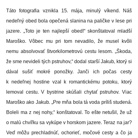
Táto fotografia vznikla 15. mája, minulý víkend. Náš
nedeľný obed bola opečená slanina na paličke v lese pri
jazere. „Toto je ten najlepší obed!“ skonštatoval mladší
Maroško. Vôbec mu pri tom nevadilo, že musel kvôli
nemu absolvovať štvorkilometrovú cestu lesom. „Škoda,
že sme nevideli tých pstruhov,“ dodal starší Jakub, ktorý si
dával sušiť mokré ponožky. Janči ich počas cesty
k nedeľnej hostine vzal k romantickému potoku, ktorý
lemoval cestu. V bystrine skúšali chytať pstruhov. Viac
Maroško ako Jakub. „Pre mňa bola tá voda príliš studená.
Boleli ma z nej nohy,“ konštatoval. To ešte netušil, že už
o malú chvíľku sa vykúpe v horskom jazere. Teraz na jar?
Veď môžu prechladnúť, ochorieť, močové cesty a čo ja