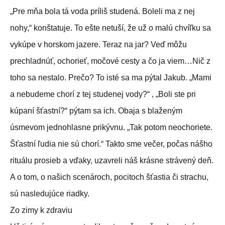
„Pre mňa bola tá voda príliš studená. Boleli ma z nej
nohy,“ konštatuje. To ešte netuší, že už o malú chvíľku sa
vykúpe v horskom jazere. Teraz na jar? Veď môžu
prechladnúť, ochorieť, močové cesty a čo ja viem…Nič z
toho sa nestalo. Prečo? To isté sa ma pýtal Jakub. „Mami
a nebudeme chorí z tej studenej vody?“ , „Boli ste pri
kúpaní šťastní?“ pýtam sa ich. Obaja s blaženým
úsmevom jednohlasne prikývnu. „Tak potom neochoriete.
Šťastní ľudia nie sú chorí.“ Takto sme večer, počas nášho
rituálu prosieb a vďaky, uzavreli náš krásne strávený deň.
A o tom, o našich scenároch, pocitoch šťastia či strachu,
sú nasledujúce riadky.
Zo zimy k zdraviu