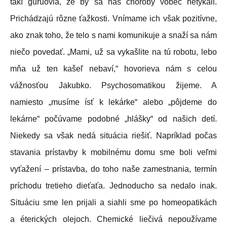
takí guruovia, že by sa nás choroby vôbec netýkali.
Prichádzajú rôzne ťažkosti. Vnímame ich však pozitívne,
ako znak toho, že telo s nami komunikuje a snaží sa nám
niečo povedať. „Mami, už sa vykašlite na tú robotu, lebo
mňa už ten kašeľ nebaví,“ hovorieva nám s celou
vážnosťou Jakubko. Psychosomatikou žijeme. A
namiesto „musíme ísť k lekárke“ alebo „pôjdeme do
lekárne“ počúvame podobné „hlášky“ od našich detí.
Niekedy sa však nedá situácia riešiť. Napríklad počas
stavania prístavby k mobilnému domu sme boli veľmi
vyťažení – prístavba, do toho naše zamestnania, termín
príchodu tretieho dieťaťa. Jednoducho sa nedalo inak.
Situáciu sme len prijali a siahli sme po homeopatikách
a éterických olejoch. Chemické liečivá nepoužívame